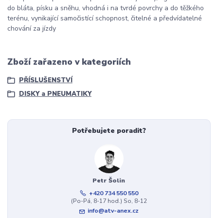
do bláta, písku a sněhu, vhodná i na tvrdé povrchy a do těžkého
terénu, vynikající samočistící schopnost, čitelné a předvídatelné
chování za jízdy
Zboží zařazeno v kategoriích
PŘÍSLUŠENSTVÍ
DISKY a PNEUMATIKY
Potřebujete poradit?
Petr Šolin
+420 734 550 550
(Po-Pá, 8-17 hod.) So, 8-12
info@atv-anex.cz