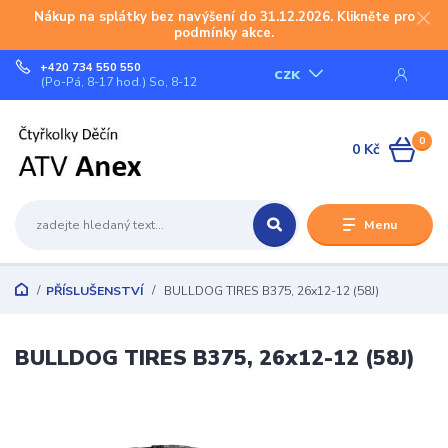
Nákup na splátky bez navýšení do 31.12.2026. Klikněte pro
podmínky akce.
+420 734 550 550
CZK
(Po-Pá, 8-17 hod.) So, 8-12
0
0 Kč
Menu
PŘÍSLUŠENSTVÍ
BULLDOG TIRES B375, 26x12-12 (58J)
BULLDOG TIRES B375, 26x12-12 (58J)