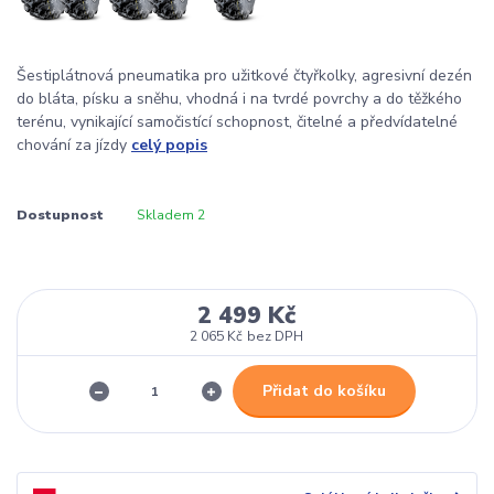
Šestiplátnová pneumatika pro užitkové čtyřkolky, agresivní dezén
do bláta, písku a sněhu, vhodná i na tvrdé povrchy a do těžkého
terénu, vynikající samočistící schopnost, čitelné a předvídatelné
chování za jízdy
celý popis
Dostupnost
Skladem 2
2 499 Kč
2 065 Kč
bez DPH
Přidat do košíku