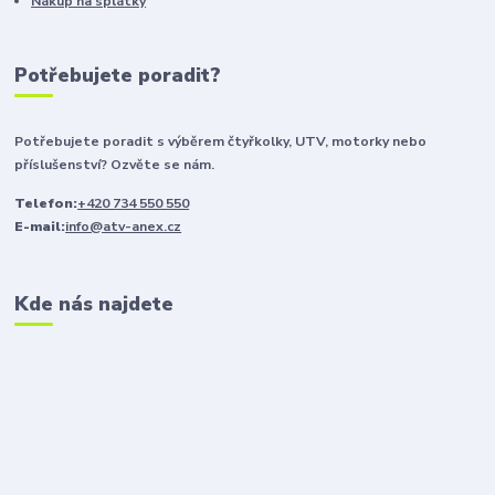
Nákup na splátky
Potřebujete poradit?
Potřebujete poradit s výběrem čtyřkolky, UTV, motorky nebo
příslušenství? Ozvěte se nám.
Telefon:
+420 734 550 550
E-mail:
info@atv-anex.cz
Kde nás najdete