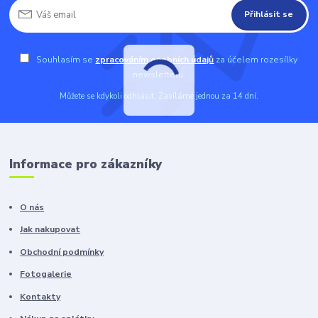
Přihlásit se
Souhlasím se
zpracováním osobních údajů
za účelem rozesílky
newsletteru.
Můžete se kdykoli odhlásit. Zasíláme jednou za 14 dní.
Informace pro zákazníky
O nás
Jak nakupovat
Obchodní podmínky
Fotogalerie
Kontakty