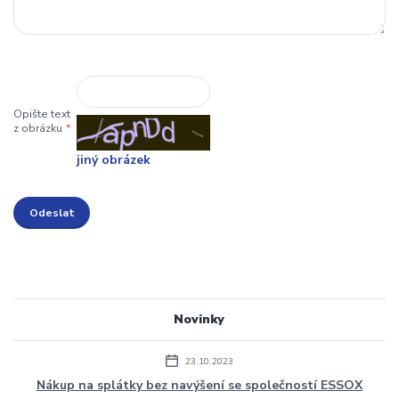
Opište text
z obrázku
*
jiný obrázek
Novinky
23.10.2023
Nákup na splátky bez navýšení se společností ESSOX