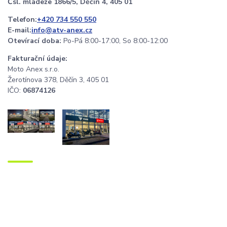
Čsl. mládeže 1866/5, Děčín 4, 405 01
Telefon:
+420 734 550 550
E-mail:
info@atv-anex.cz
Otevírací doba:
Po-Pá 8:00-17:00, So 8:00-12:00
Fakturační údaje:
Moto Anex s.r.o.
Žerotínova 378, Děčín 3, 405 01
IČO:
06874126