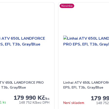
Novinka
ATV 650L LANDFORCE PRO
Linhai ATV 650L LANDFO
, T3b, Gray/Blue
EPS, EFI, T3b, Gray/Blue
179 990 Kč
179 9
/
ks
1 ks
148 752 Kč
bez DPH
Není skladem
148 752