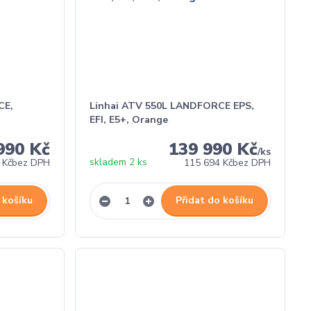
CE,
Linhai ATV 550L LANDFORCE EPS,
EFI, E5+, Orange
990 Kč
139 990 Kč
/
ks
skladem 2 ks
 Kč
bez DPH
115 694 Kč
bez DPH
 košíku
Přidat do košíku