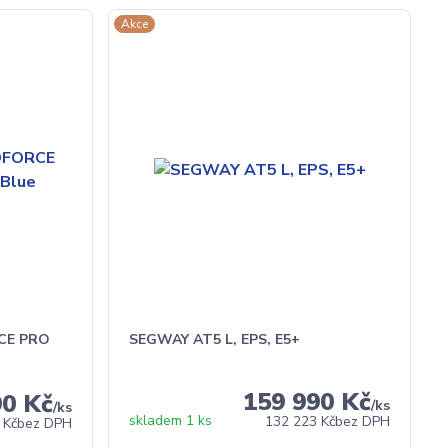
Akce
RCE PRO
SEGWAY AT5 L, EPS, E5+
159 990 Kč
90 Kč
/
ks
/
ks
skladem 1 ks
132 223 Kč
bez DPH
 Kč
bez DPH