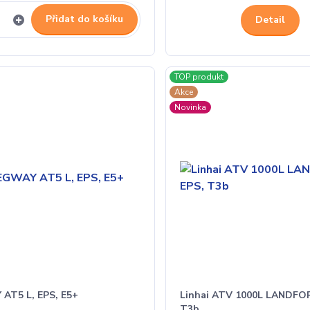
Přidat do košíku
Detail
TOP produkt
Akce
Novinka
AT5 L, EPS, E5+
Linhai ATV 1000L LANDFO
T3b