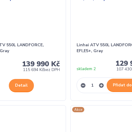
ATV 550L LANDFORCE,
Linhai ATV 550L LANDFOR
 Gray
EFI,E5+, Gray
129 
139 990 Kč
skladem 2
107 430
115 694 Kč
bez DPH
Přidat do
Detail
Akce