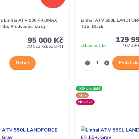
ka Linhai ATV 500 PROMAX
Linhai ATV 550L LANDFOR
 T3b, Předváděcí stroj
T3b, Black
129 9
95 000 Kč
skladem 1 ks
107 430
78 512 Kč
bez DPH
Přidat do
Detail
TOP produkt
Akce
Novinka