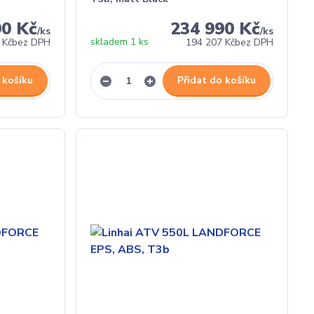
90 Kč
234 990 Kč
/
ks
/
ks
skladem 1 ks
 Kč
bez DPH
194 207 Kč
bez DPH
 košíku
Přidat do košíku