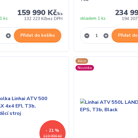
159 990 Kč
234 9
/
ks
1 ks
skladem 1 ks
132 223 Kč
bez DPH
194 207
Přidat do košíku
Přidat do
Akce
Novinka
- 21 %
119 990 Kč