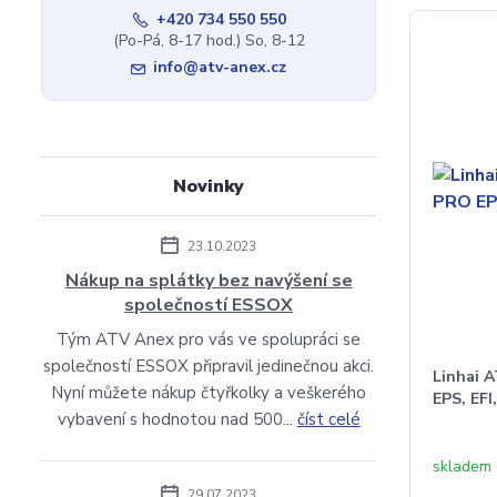
+420 734 550 550
(Po-Pá, 8-17 hod.) So, 8-12
info@atv-anex.cz
Novinky
23.10.2023
Nákup na splátky bez navýšení se
společností ESSOX
Tým ATV Anex pro vás ve spolupráci se
společností ESSOX připravil jedinečnou akci.
Linhai 
Nyní můžete nákup čtyřkolky a veškerého
EPS, EFI
vybavení s hodnotou nad 500...
číst celé
skladem 
29.07.2023