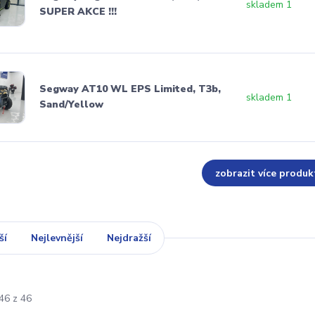
skladem 1
SUPER AKCE !!!
Segway AT10 WL EPS Limited, T3b,
skladem 1
Sand/Yellow
zobrazit více produk
ší
Nejlevnější
Nejdražší
46 z 46