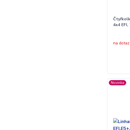
Čtyřkol
4x4 EFI,
na dotaz
Novinka