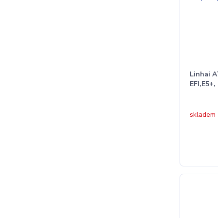
Linhai 
EFI,E5+,
skladem