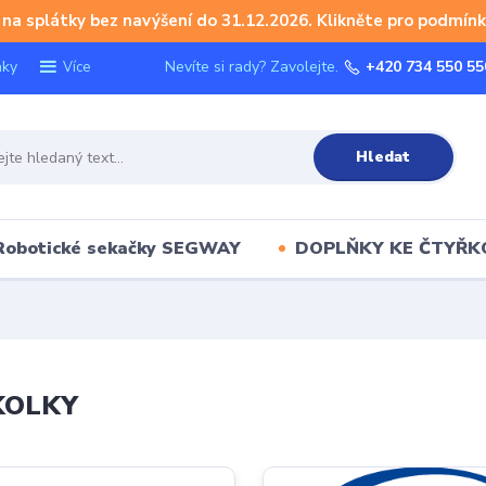
na splátky bez navýšení do 31.12.2026. Klikněte pro podmínk
nky
Nevíte si rady? Zavolejte.
+420 734 550 55
Více
Hledat
Robotické sekačky SEGWAY
DOPLŇKY KE ČTYŘ
KOLKY