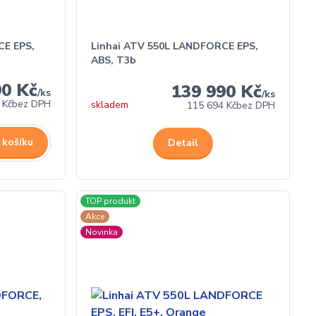
CE EPS,
Linhai ATV 550L LANDFORCE EPS,
ABS, T3b
90 Kč
139 990 Kč
/
ks
/
ks
 Kč
bez DPH
skladem
115 694 Kč
bez DPH
 košíku
Detail
TOP produkt
Akce
Novinka