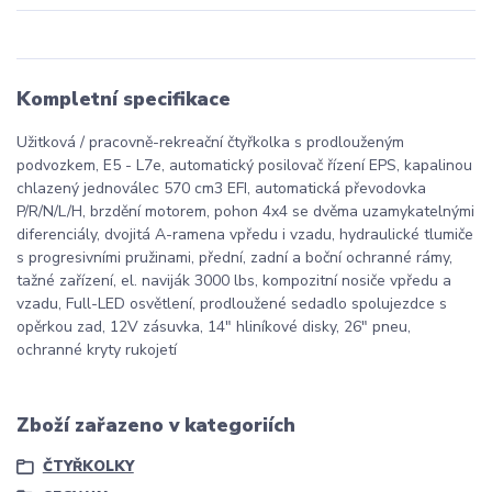
Kompletní specifikace
Užitková / pracovně-rekreační čtyřkolka s prodlouženým
podvozkem, E5 - L7e, automatický posilovač řízení EPS, kapalinou
chlazený jednoválec 570 cm3 EFI, automatická převodovka
P/R/N/L/H, brzdění motorem, pohon 4x4 se dvěma uzamykatelnými
diferenciály, dvojitá A-ramena vpředu i vzadu, hydraulické tlumiče
s progresivními pružinami, přední, zadní a boční ochranné rámy,
tažné zařízení, el. naviják 3000 lbs, kompozitní nosiče vpředu a
vzadu, Full-LED osvětlení, prodloužené sedadlo spolujezdce s
opěrkou zad, 12V zásuvka, 14" hliníkové disky, 26" pneu,
ochranné kryty rukojetí
Zboží zařazeno v kategoriích
ČTYŘKOLKY