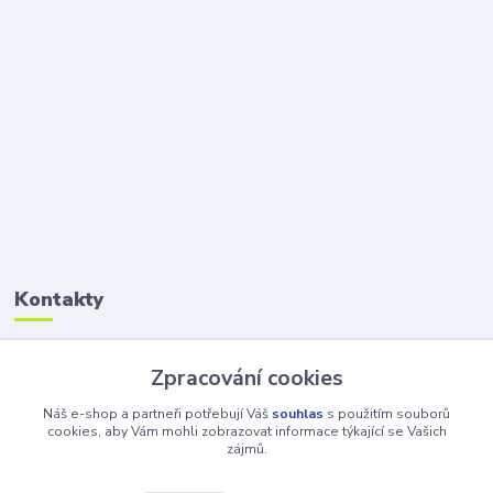
Kontakty
Petr Šolin
Zpracování cookies
+420 734 550 550
(Po-Pá, 8-17 hod.) So, 8-12
Náš e-shop a partneři potřebují Váš
souhlas
s použitím souborů
cookies, aby Vám mohli zobrazovat informace týkající se Vašich
zájmů.
info@atv-anex.cz