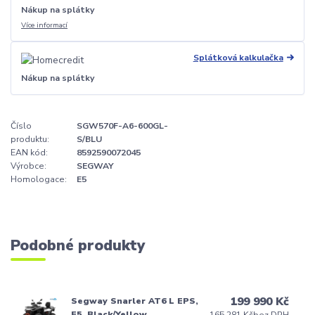
Nákup na splátky
Více informací
Splátková kalkulačka
Nákup na splátky
Číslo
SGW570F-A6-600GL-
produktu:
S/BLU
EAN kód:
8592590072045
Výrobce:
SEGWAY
Homologace:
E5
Podobné produkty
199 990 Kč
Segway Snarler AT6 L EPS,
E5, Black/Yellow