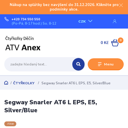
Nákup na splátky bez navýšení do 31.12.2026. Klikněte pro
podmínky akce.
+420 734 550 550
CZK
(Po-Pá, 8-17 hod.) So, 8-12
0
0 Kč
Menu
ČTYŘKOLKY
Segway Snarler AT6 L EPS, E5, Silver/Blue
Segway Snarler AT6 L EPS, E5,
Silver/Blue
Akce