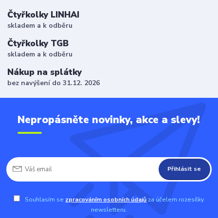
Čtyřkolky LINHAI
skladem a k odběru
Čtyřkolky TGB
skladem a k odběru
Nákup na splátky
bez navýšení do 31.12. 2026
Nepropásněte novinky, akce a slevy!
Přihlásit se
Souhlasím se
zpracováním osobních údajů
za účelem rozesílky
newsletteru.