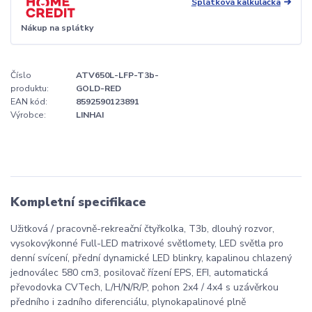
Splátková kalkulačka
Nákup na splátky
Číslo
ATV650L-LFP-T3b-
produktu:
GOLD-RED
EAN kód:
8592590123891
Výrobce:
LINHAI
Kompletní specifikace
Užitková / pracovně-rekreační čtyřkolka, T3b, dlouhý rozvor,
vysokovýkonné Full-LED matrixové světlomety, LED světla pro
denní svícení, přední dynamické LED blinkry, kapalinou chlazený
jednoválec 580 cm3, posilovač řízení EPS, EFI, automatická
převodovka CVTech, L/H/N/R/P, pohon 2x4 / 4x4 s uzávěrkou
předního i zadního diferenciálu, plynokapalinové plně