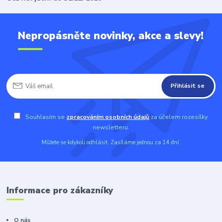
Nepropásněte novinky, akce a slevy!
Přihlásit se
Souhlasím se
zpracováním osobních údajů
za účelem rozesílky
newsletteru.
Můžete se kdykoli odhlásit. Zasíláme jednou za 14 dní.
Informace pro zákazníky
O nás