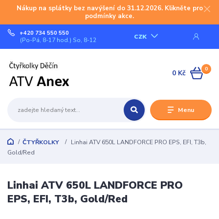
Nákup na splátky bez navýšení do 31.12.2026. Klikněte pro
podmínky akce.
+420 734 550 550
CZK
(Po-Pá, 8-17 hod.) So, 8-12
0
0 Kč
Menu
ČTYŘKOLKY
Linhai ATV 650L LANDFORCE PRO EPS, EFI, T3b,
Gold/Red
Linhai ATV 650L LANDFORCE PRO
EPS, EFI, T3b, Gold/Red