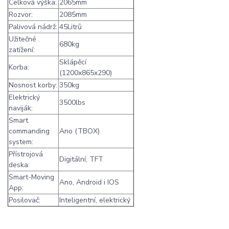
Celková výška:
2065mm
Rozvor:
2085mm
Palivová nádrž:
45Litrů
Užitečné
680kg
zatížení:
Sklápěcí
Korba:
(1200x865x290)
Nosnost korby:
350kg
Elektrický
3500lbs
naviják:
Smart
commanding
Ano (TBOX)
system:
Přístrojová
Digitální, TFT
deska:
Smart-Moving
Ano, Android i IOS
App:
Posilovač:
Inteligentní, elektrický