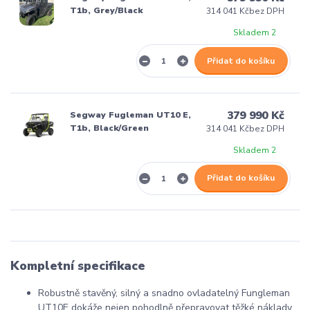
T1b, Grey/Black
314 041 Kč
bez DPH
Skladem 2
Přidat do košíku
379 990 Kč
Segway Fugleman UT10 E,
T1b, Black/Green
314 041 Kč
bez DPH
Skladem 2
Přidat do košíku
Kompletní specifikace
Robustně stavěný, silný a snadno ovladatelný Fungleman
UT10E dokáže nejen pohodlně přepravovat těžké náklady