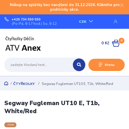
Nákup na splátky bez navýšení do 31.12.2026. Klikněte pro
podmínky akce.
+420 734 550 550
CZK
(Po-Pá, 8-17 hod.) So, 8-12
0
0 Kč
Menu
ČTYŘKOLKY
Segway Fugleman UT10 E, T1b, White/Red
Segway Fugleman UT10 E, T1b,
White/Red
Akce