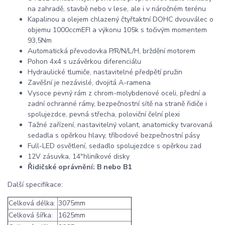
na zahradě, stavbě nebo v lese, ale i v náročném terénu
Kapalinou a olejem chlazený čtyřtaktní DOHC dvouválec o
objemu 1000ccmEFI a výkonu 105k s točivým momentem
93,5Nm
Automatická převodovka P/R/N/L/H, brždění motorem
Pohon 4x4 s uzávěrkou diferenciálu
Hydraulické tlumiče, nastavitelné předpětí pružin
Zavěšní je nezávislé, dvojitá A-ramena
Vysoce pevný rám z chrom-molybdenové oceli, přední a
zadní ochranné rámy, bezpečnostní sítě na straně řidiče i
spolujezdce, pevná střecha, poloviční čelní plexi
Tažné zařízení, nastavitelný volant, anatomicky tvarovaná
sedadla s opěrkou hlavy, tříbodové bezpečnostní pásy
Full-LED osvětlení, sedadlo spolujezdce s opěrkou zad
12V zásuvka, 14"hliníkové disky
Řidičské oprávnění: B nebo B1
Další specifikace:
Celková délka:
3075mm
Celková šířka:
1625mm