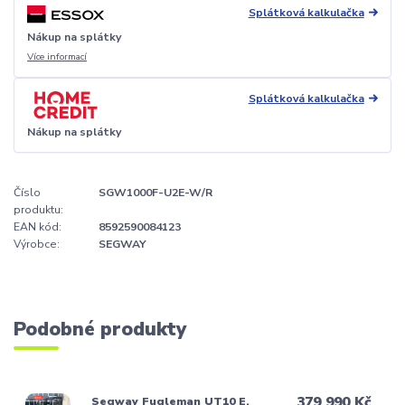
Splátková kalkulačka
Nákup na splátky
Více informací
Splátková kalkulačka
Nákup na splátky
Číslo
SGW1000F-U2E-W/R
produktu:
EAN kód:
8592590084123
Výrobce:
SEGWAY
Podobné produkty
379 990 Kč
Segway Fugleman UT10 E,