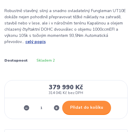
Robustně stavěný, silný a snadno ovladatelný Fungleman UT10E
dokáže nejen pohodlně přepravovat těžké náklady na zahradě,
stavbě nebo v lese, ale i v náročném terénu Kapalinou a olejem
chlazený čtyřtaktní DOHC dvouválec o objemu 1000ccmEFI a
výkonu 105k s točivým momentem 93,5Nm Automatická
převodov...
celý popis
Dostupnost
Skladem 2
379 990 Kč
314 041 Kč
bez DPH
Přidat do košíku