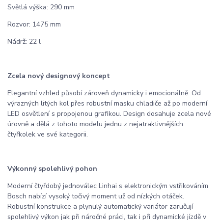
Světlá výška: 290 mm
Rozvor: 1475 mm
Nádrž: 22 l
Zcela nový designový koncept
Elegantní vzhled působí zároveň dynamicky i emocionálně. Od
výrazných litých kol přes robustní masku chladiče až po moderní
LED osvětlení s propojenou grafikou. Design dosahuje zcela nové
úrovně a dělá z tohoto modelu jednu z nejatraktivnějších
čtyřkolek ve své kategorii.
Výkonný spolehlivý pohon
Moderní čtyřdobý jednoválec Linhai s elektronickým vstřikováním
Bosch nabízí vysoký točivý moment už od nízkých otáček.
Robustní konstrukce a plynulý automatický variátor zaručují
spolehlivý výkon jak při náročné práci, tak i při dynamické jízdě v