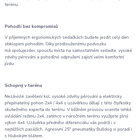
terénu.
Pohodlí bez kompromisů
V příjemných ergonomických sedačkách budete jezdit celý den
obklopeni pohodlím. Díky prodlouženému podvozku
má spolujezdec spoustu místa na samostatném sedadle, vysoké
zdvihy pérování a pohodlné odpružení zajistí velmi komfortní
jízdu.
Schopný v terénu
Nezávislé zavěšení kol, vysoké zdvihy pérování a elektricky
přepínatelný pohon 2x4 / 4x4 s uzávěrkou dělají z této čtyřkolky
skutečného experta do terénu. V běžném provozu oceníte lehké
ovládání režimu 2x4, zatímco v náročném terénu využijete plný
výkon 4x4. Uzávěrka předního diferenciálu vás podrží i v
nejtěžších pasážích. Agresivní 25" pneumatiky Bulldog si poradí i
s hlubokým blátem.