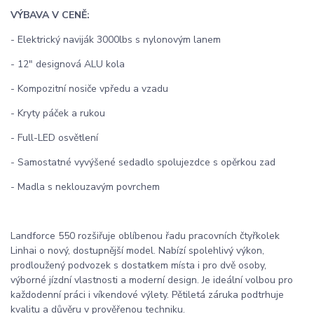
VÝBAVA V CENĚ:
- Elektrický naviják 3000lbs s nylonovým lanem
- 12" designová ALU kola
- Kompozitní nosiče vpředu a vzadu
- Kryty páček a rukou
- Full-LED osvětlení
- Samostatné vyvýšené sedadlo spolujezdce s opěrkou zad
- Madla s neklouzavým povrchem
Landforce 550 rozšiřuje oblíbenou řadu pracovních čtyřkolek
Linhai o nový, dostupnější model. Nabízí spolehlivý výkon,
prodloužený podvozek s dostatkem místa i pro dvě osoby,
výborné jízdní vlastnosti a moderní design. Je ideální volbou pro
každodenní práci i víkendové výlety. Pětiletá záruka podtrhuje
kvalitu a důvěru v prověřenou techniku.