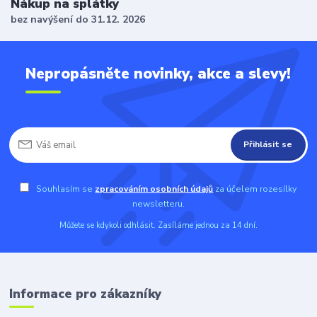
Nákup na splátky
bez navýšení do 31.12. 2026
Nepropásněte novinky, akce a slevy!
Přihlásit se
Souhlasím se
zpracováním osobních údajů
za účelem rozesílky
newsletteru.
Můžete se kdykoli odhlásit. Zasíláme jednou za 14 dní.
Informace pro zákazníky