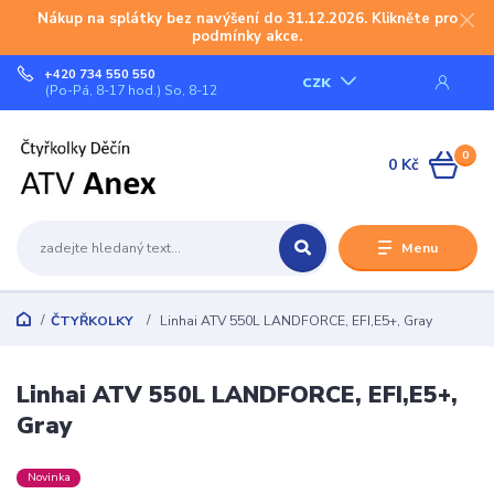
Nákup na splátky bez navýšení do 31.12.2026. Klikněte pro
podmínky akce.
+420 734 550 550
CZK
(Po-Pá, 8-17 hod.) So, 8-12
0
0 Kč
Menu
ČTYŘKOLKY
Linhai ATV 550L LANDFORCE, EFI,E5+, Gray
Linhai ATV 550L LANDFORCE, EFI,E5+,
Gray
Novinka