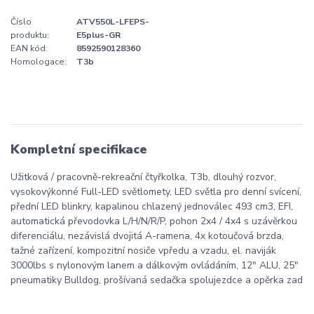
Číslo
ATV550L-LFEPS-
produktu:
E5plus-GR
EAN kód:
8592590128360
Homologace:
T3b
Kompletní specifikace
Užitková / pracovně-rekreační čtyřkolka, T3b, dlouhý rozvor,
vysokovýkonné Full-LED světlomety, LED světla pro denní svícení,
přední LED blinkry, kapalinou chlazený jednoválec 493 cm3, EFI,
automatická převodovka L/H/N/R/P, pohon 2x4 / 4x4 s uzávěrkou
diferenciálu, nezávislá dvojitá A-ramena, 4x kotoučová brzda,
tažné zařízení, kompozitní nosiče vpředu a vzadu, el. naviják
3000lbs s nylonovým lanem a dálkovým ovládáním, 12" ALU, 25"
pneumatiky Bulldog, prošívaná sedačka spolujezdce a opěrka zad