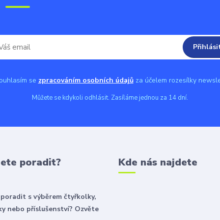
Přihlási
uhlasím se
zpracováním osobních údajů
za účelem rozesílky newsle
Můžete se kdykoli odhlásit. Zasíláme jednou za 14 dní.
ete poradit?
Kde nás najdete
poradit s výběrem čtyřkolky,
y nebo příslušenství? Ozvěte