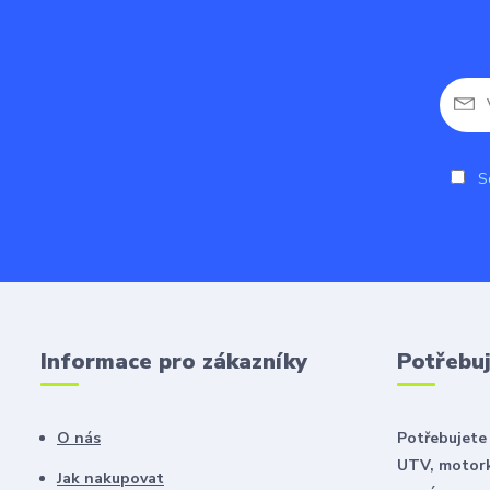
So
Informace pro zákazníky
Potřebuj
O nás
Potřebujete 
UTV, motork
Jak nakupovat