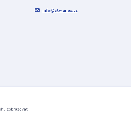
info@atv-anex.cz
hli zobrazovat