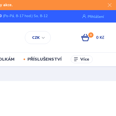
y akce.
0
(Po-Pá, 8-17 hod.) So, 8-12
Přihlášení
0
0 Kč
CZK
Více
KOLKÁM
PŘÍSLUŠENSTVÍ