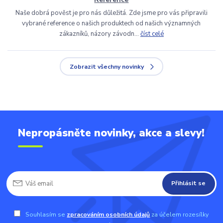
Naše dobrá pověst je pro nás důležitá. Zde jsme pro vás připravili
vybrané reference o našich produktech od našich významných
zákazníků, názory závodn...
číst celé
Zobrazit všechny novinky
Nepropásněte novinky, akce a slevy!
Přihlásit se
Souhlasím se
zpracováním osobních údajů
za účelem rozesílky