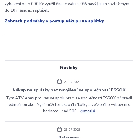
vybavení od 5 000 Kč využít financování s 0% navýšením rozloženým
do 10 měsíčních splátek.
Zobrazit podmínky a postup nákupu na splátky
Novinky
23.10.2023
Nákup na splátky bez navýšení se společností ESSOX
Tým ATV Anex pro vás ve spolupráci se společností ESSOX připravil
jedinečnou akci. Nyní můžete nákup čtyřkolky a veškerého vybavení s
hodnotou nad 500...
číst celé
29.07.2023
Reference