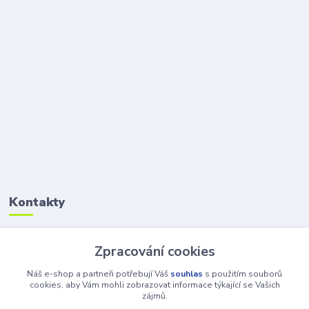
Kontakty
Petr Šolin
Zpracování cookies
+420 734 550 550
(Po-Pá, 8-17 hod.) So, 8-12
Náš e-shop a partneři potřebují Váš
souhlas
s použitím souborů
cookies, aby Vám mohli zobrazovat informace týkající se Vašich
zájmů.
info@atv-anex.cz