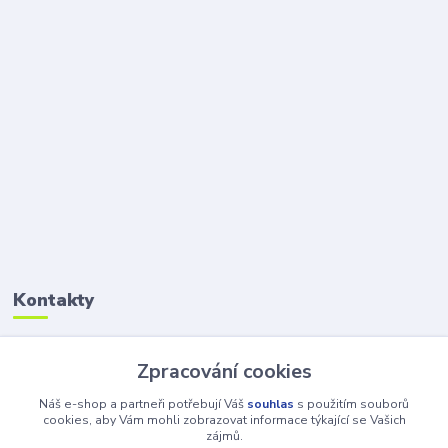
Kontakty
Petr Šolin
Zpracování cookies
+420 734 550 550
(Po-Pá, 8-17 hod.) So, 8-12
Náš e-shop a partneři potřebují Váš
souhlas
s použitím souborů
cookies, aby Vám mohli zobrazovat informace týkající se Vašich
zájmů.
info@atv-anex.cz