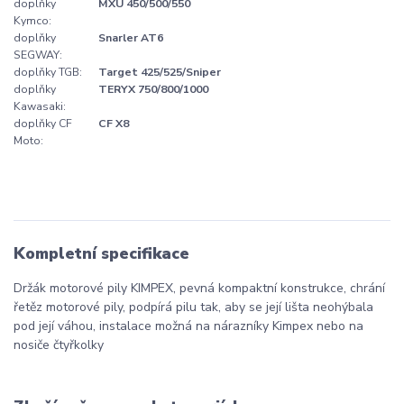
doplňky
MXU 450/500/550
Kymco:
doplňky
Snarler AT6
SEGWAY:
doplňky TGB:
Target 425/525/Sniper
doplňky
TERYX 750/800/1000
Kawasaki:
doplňky CF
CF X8
Moto:
Kompletní specifikace
Držák motorové pily KIMPEX, pevná kompaktní konstrukce, chrání
řetěz motorové pily, podpírá pilu tak, aby se její lišta neohýbala
pod její váhou, instalace možná na nárazníky Kimpex nebo na
nosiče čtyřkolky