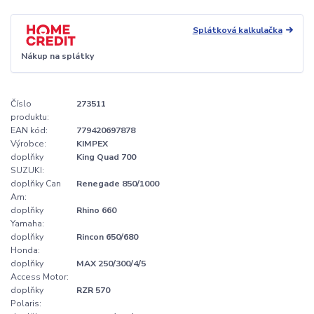
Splátková kalkulačka
Nákup na splátky
Číslo
273511
produktu:
EAN kód:
779420697878
Výrobce:
KIMPEX
doplňky
King Quad 700
SUZUKI:
doplňky Can
Renegade 850/1000
Am:
doplňky
Rhino 660
Yamaha:
doplňky
Rincon 650/680
Honda:
doplňky
MAX 250/300/4/5
Access Motor:
doplňky
RZR 570
Polaris: