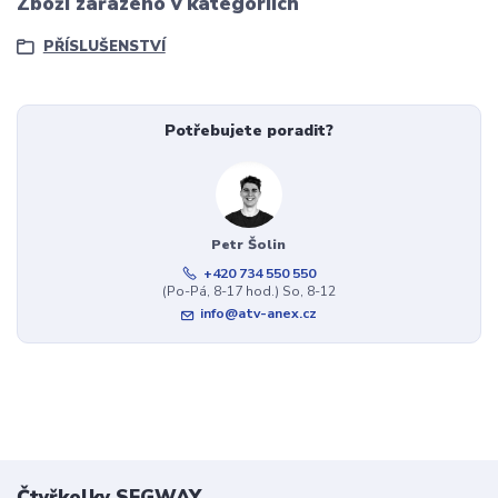
Zboží zařazeno v kategoriích
PŘÍSLUŠENSTVÍ
Potřebujete poradit?
Petr Šolin
+420 734 550 550
(Po-Pá, 8-17 hod.) So, 8-12
info@atv-anex.cz
Čtyřkolky SEGWAY