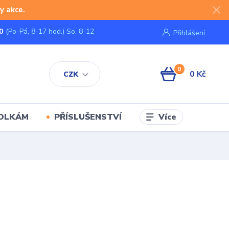
y akce.
0
(Po-Pá, 8-17 hod.) So, 8-12
Přihlášení
0
0 Kč
CZK
Více
KOLKÁM
PŘÍSLUŠENSTVÍ