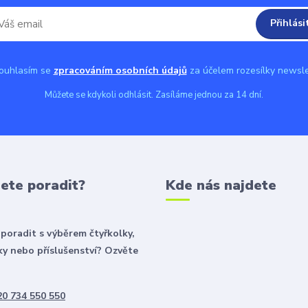
Přihlási
uhlasím se
zpracováním osobních údajů
za účelem rozesílky newsle
Můžete se kdykoli odhlásit. Zasíláme jednou za 14 dní.
ete poradit?
Kde nás najdete
poradit s výběrem čtyřkolky,
y nebo příslušenství? Ozvěte
0 734 550 550