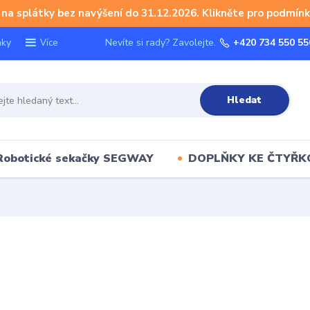
na splátky bez navýšení do 31.12.2026. Klikněte pro podmínk
nky
Nevíte si rady? Zavolejte.
+420 734 550 55
Více
Hledat
Robotické sekačky SEGWAY
DOPLŇKY KE ČTYŘ