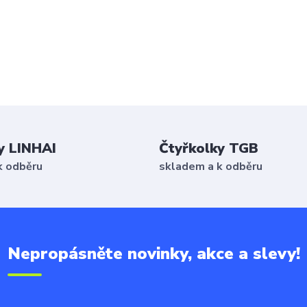
y LINHAI
Čtyřkolky TGB
k odběru
skladem a k odběru
Nepropásněte novinky, akce a slevy!