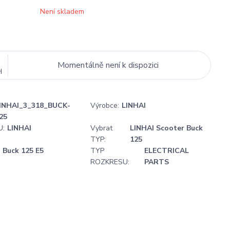
Není skladem
Momentálně není k dispozici
H
INHAI_3_318_BUCK-
Výrobce:
LINHAI
25
U:
LINHAI
Vybrat
LINHAI Scooter Buck
TYP:
125
Buck 125 E5
TYP
ELECTRICAL
ROZKRESU:
PARTS