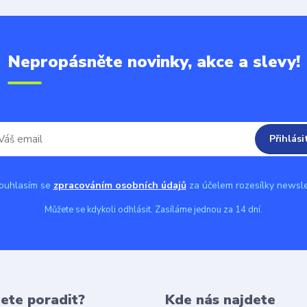
Nepropásněte novinky, akce a slevy!
Přihlási
uhlasím se
zpracováním osobních údajů
za účelem rozesílky newsle
Můžete se kdykoli odhlásit. Zasíláme jednou za 14 dní.
ete poradit?
Kde nás najdete