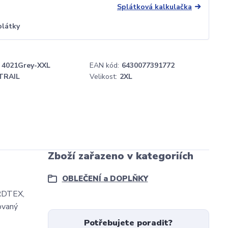
Splátková kalkulačka
plátky
4021Grey-XXL
EAN kód:
6430077391772
TRAIL
Velikost:
2XL
Zboží zařazeno v kategoriích
OBLEČENÍ a DOPLŇKY
ARDTEX,
movaný
Potřebujete poradit?