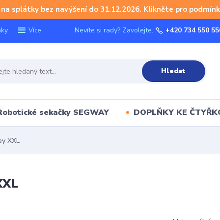
na splátky bez navýšení do 31.12.2026. Klikněte pro podmínk
nky
Nevíte si rady? Zavolejte.
+420 734 550 55
Více
Hledat
Robotické sekačky SEGWAY
DOPLŇKY KE ČTYŘ
ey XXL
XXL