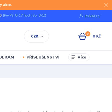
y akce.
0
(Po-Pá, 8-17 hod.) So, 8-12
Přihlášení
0
0 Kč
CZK
Více
KOLKÁM
PŘÍSLUŠENSTVÍ