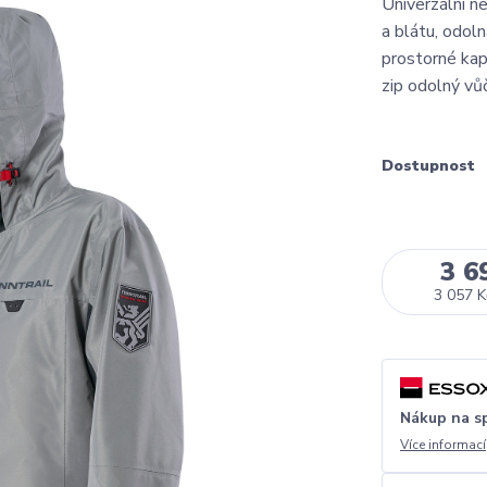
Univerzální 
a blátu, odol
prostorné kaps
zip odolný vů
Dostupnost
3 6
3 057 K
Nákup na s
Více informací