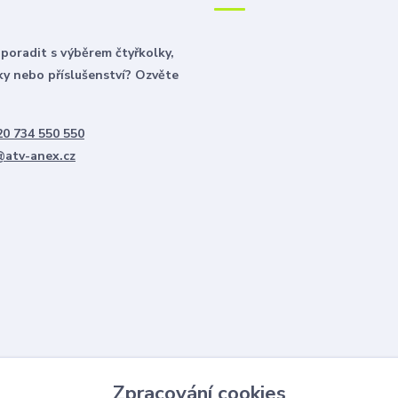
poradit s výběrem čtyřkolky,
y nebo příslušenství? Ozvěte
0 734 550 550
@atv-anex.cz
Zpracování cookies