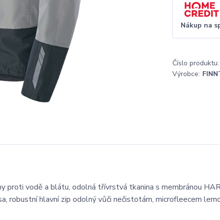
Nákup na s
Číslo produktu:
Výrobce:
FINN
y proti vodě a blátu, odolná třívrstvá tkanina s membránou H
psa, robustní hlavní zip odolný vůči nečistotám, microfleecem le