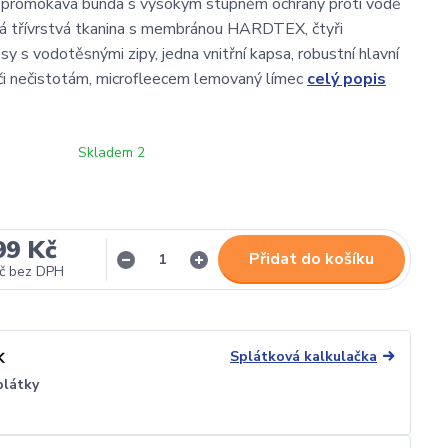
nepromokavá bunda s vysokým stupněm ochrany proti vodě
ná třívrstvá tkanina s membránou HARDTEX, čtyři
y s vodotěsnými zipy, jedna vnitřní kapsa, robustní hlavní
či nečistotám, microfleecem lemovaný límec
celý popis
Skladem 2
99 Kč
Přidat do košíku
č
bez DPH
Splátková kalkulačka
plátky