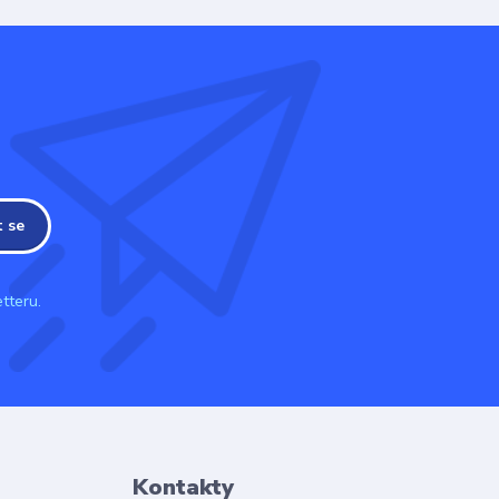
t se
tteru.
Kontakty