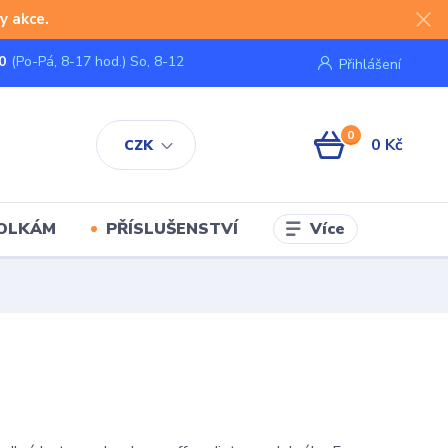
y akce.
0
(Po-Pá, 8-17 hod.) So, 8-12
Přihlášení
0
0 Kč
CZK
Více
KOLKÁM
PŘÍSLUŠENSTVÍ