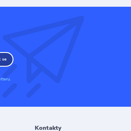
t se
tteru.
Kontakty