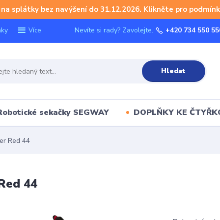
na splátky bez navýšení do 31.12.2026. Klikněte pro podmínk
nky
Nevíte si rady? Zavolejte.
+420 734 550 55
Více
Hledat
Robotické sekačky SEGWAY
DOPLŇKY KE ČTYŘ
der Red 44
 Red 44