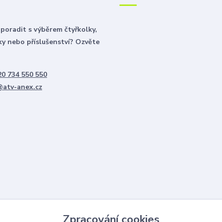
poradit s výběrem čtyřkolky,
y nebo příslušenství? Ozvěte
0 734 550 550
@atv-anex.cz
Zpracování cookies