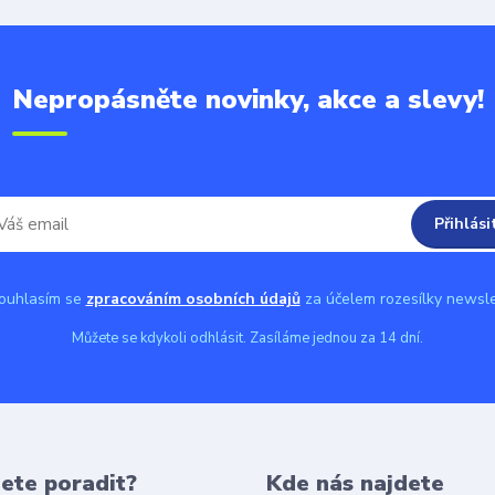
Nepropásněte novinky, akce a slevy!
Přihlási
uhlasím se
zpracováním osobních údajů
za účelem rozesílky newsle
Můžete se kdykoli odhlásit. Zasíláme jednou za 14 dní.
ete poradit?
Kde nás najdete