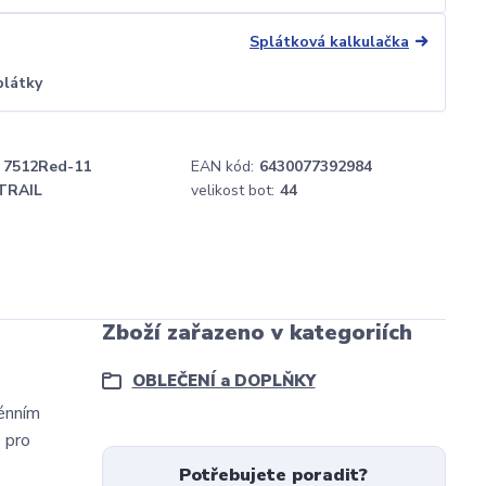
Splátková kalkulačka
plátky
7512Red-11
EAN kód:
6430077392984
TRAIL
velikost bot:
44
Zboží zařazeno v kategoriích
OBLEČENÍ a DOPLŇKY
rénním
o pro
Potřebujete poradit?