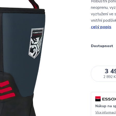
Robustní poho
neoprenu, vyz
vyztužení ve 
vnitřní podší
celý popis
Dostupnost
3 4
2 892 K
Nákup na s
Více informací