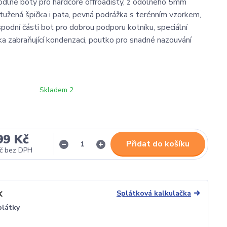
dlné boty pro hardcore offroadisty, z odolného 5mm
tužená špička i pata, pevná podrážka s terénním vzorkem,
spodní části bot pro dobrou podporu kotníku, speciální
vka zabraňující kondenzaci, poutko pro snadné nazouvání
Skladem 2
99 Kč
Přidat do košíku
č
bez DPH
Splátková kalkulačka
plátky