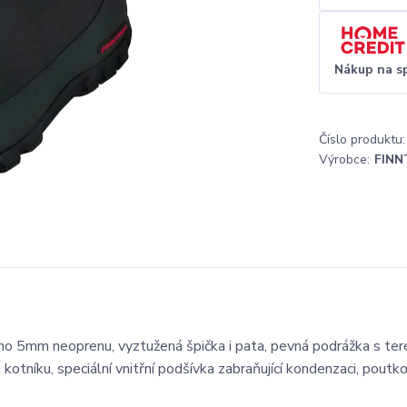
Nákup na s
Číslo produktu:
Výrobce:
FINN
ého 5mm neoprenu, vyztužená špička i pata, pevná podrážka s te
otníku, speciální vnitřní podšívka zabraňující kondenzaci, poutk