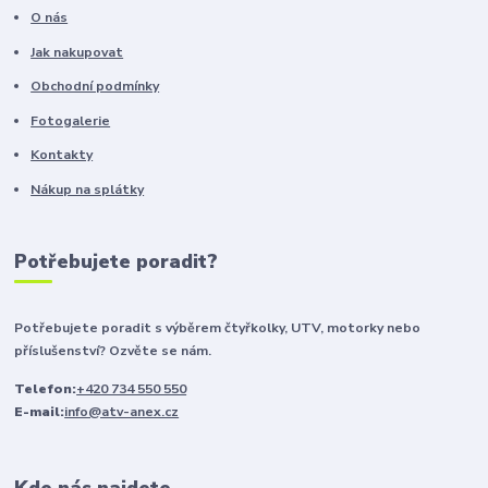
O nás
Jak nakupovat
Obchodní podmínky
Fotogalerie
Kontakty
Nákup na splátky
Potřebujete poradit?
Potřebujete poradit s výběrem čtyřkolky, UTV, motorky nebo
příslušenství? Ozvěte se nám.
Telefon:
+420 734 550 550
E-mail:
info@atv-anex.cz
Kde nás najdete