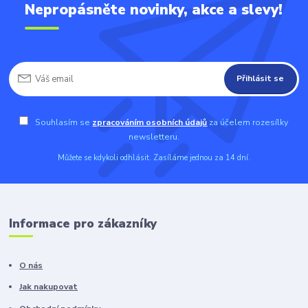
Nepropásněte novinky, akce a slevy!
Přihlásit se
Souhlasím se
zpracováním osobních údajů
za účelem rozesílky
newsletteru.
Můžete se kdykoli odhlásit. Zasíláme jednou za 14 dní.
Informace pro zákazníky
O nás
Jak nakupovat