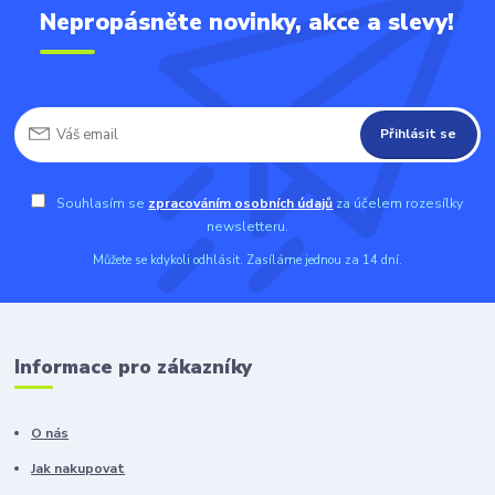
Nepropásněte novinky, akce a slevy!
Přihlásit se
Souhlasím se
zpracováním osobních údajů
za účelem rozesílky
newsletteru.
Můžete se kdykoli odhlásit. Zasíláme jednou za 14 dní.
Informace pro zákazníky
O nás
Jak nakupovat