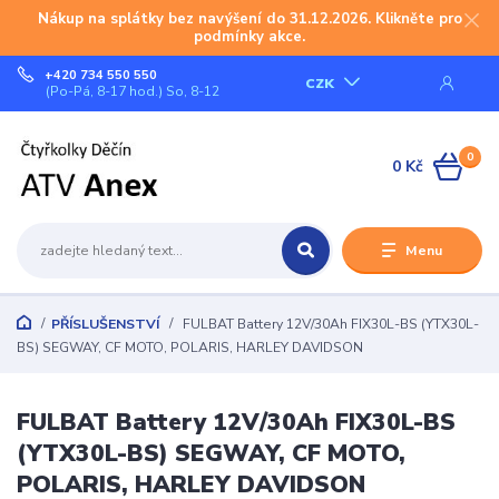
Nákup na splátky bez navýšení do 31.12.2026. Klikněte pro
podmínky akce.
+420 734 550 550
CZK
(Po-Pá, 8-17 hod.) So, 8-12
0
0 Kč
Menu
PŘÍSLUŠENSTVÍ
FULBAT Battery 12V/30Ah FIX30L-BS (YTX30L-
BS) SEGWAY, CF MOTO, POLARIS, HARLEY DAVIDSON
FULBAT Battery 12V/30Ah FIX30L-BS
(YTX30L-BS) SEGWAY, CF MOTO,
POLARIS, HARLEY DAVIDSON