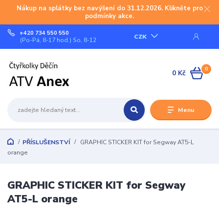
Nákup na splátky bez navýšení do 31.12.2026. Klikněte pro
podmínky akce.
+420 734 550 550
CZK
(Po-Pá, 8-17 hod.) So, 8-12
0
0 Kč
Menu
PŘÍSLUŠENSTVÍ
GRAPHIC STICKER KIT for Segway AT5-L
orange
GRAPHIC STICKER KIT for Segway
AT5-L orange