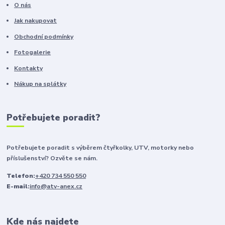
O nás
Jak nakupovat
Obchodní podmínky
Fotogalerie
Kontakty
Nákup na splátky
Potřebujete poradit?
Potřebujete poradit s výběrem čtyřkolky, UTV, motorky nebo
příslušenství? Ozvěte se nám.
Telefon:
+420 734 550 550
E-mail:
info@atv-anex.cz
Kde nás najdete