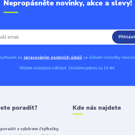
Nepropásněte novinky, akce a slevy!
Přihlási
uhlasím se
zpracováním osobních údajů
za účelem rozesílky newsle
Můžete se kdykoli odhlásit. Zasíláme jednou za 14 dní.
ete poradit?
Kde nás najdete
poradit s výběrem čtyřkolky,