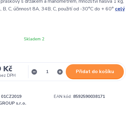
oj práškový s držákem a manometrem, množství hasiva 1 kg,
A, B, C, účinnost 8A, 34B, C, použití od -30°C do + 60°
celý
Skladem 2
9 Kč
Přidat do košíku
bez DPH
01CZ2019
EAN kód:
8592590038171
GROUP s.r.o.