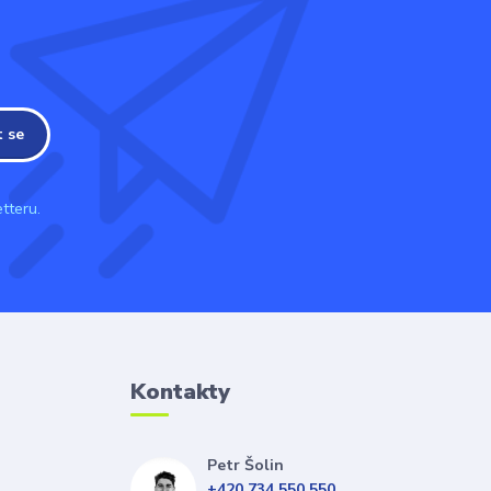
t se
tteru.
Kontakty
Petr Šolin
+420 734 550 550