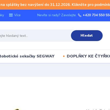
na splátky bez navýšení do 31.12.2026. Klikněte pro podmínk
nky
Nevíte si rady? Zavolejte.
+420 734 550 55
Více
Hledat
Robotické sekačky SEGWAY
DOPLŇKY KE ČTYŘ