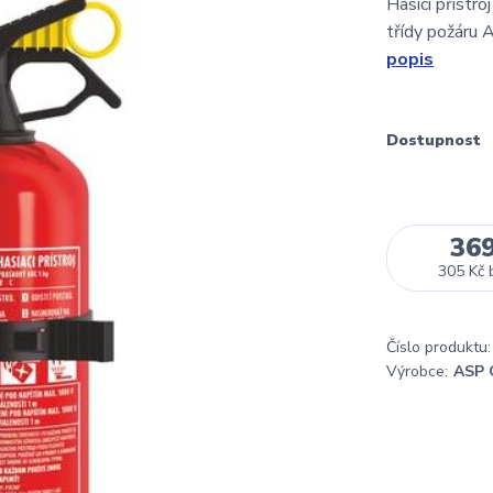
Hasicí přístr
třídy požáru 
popis
Dostupnost
36
305 Kč
Číslo produktu:
Výrobce:
ASP 