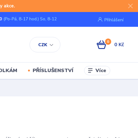
y akce.
0
(Po-Pá, 8-17 hod.) So, 8-12
Přihlášení
0
0 Kč
CZK
Více
KOLKÁM
PŘÍSLUŠENSTVÍ