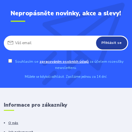
Nepropásněte novinky, akce a slevy!
Přihlásit se
Souhlasím se
zpracováním osobních údajů
za účelem rozesílky
newsletteru.
Můžete se kdykoli odhlásit. Zasíláme jednou za 14 dní.
Informace pro zákazníky
O nás