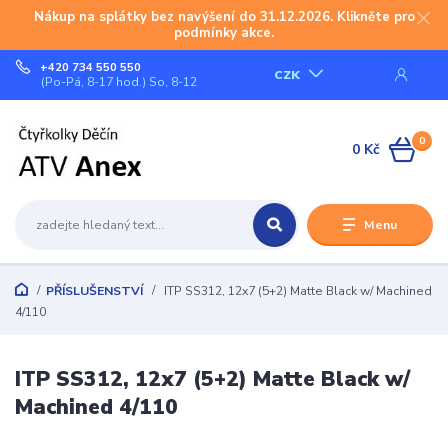
Nákup na splátky bez navýšení do 31.12.2026. Klikněte pro
podmínky akce.
+420 734 550 550
CZK
(Po-Pá, 8-17 hod.) So, 8-12
0
0 Kč
Menu
PŘÍSLUŠENSTVÍ
ITP SS312, 12x7 (5+2) Matte Black w/ Machined
4/110
ITP SS312, 12x7 (5+2) Matte Black w/
Machined 4/110