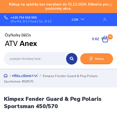
Nákup na splátky bez navýšení do 31.12.2026. Klikněte pro
podmínky akce.
+420 734 550 550
CZK
(Po-Pá, 8-17 hod.) So, 8-12
0
0 Kč
Menu
PŘÍSLUŠENSTVÍ
Kimpex Fender Guard & Peg Polaris
Sportsman 450/570
Kimpex Fender Guard & Peg Polaris
Sportsman 450/570