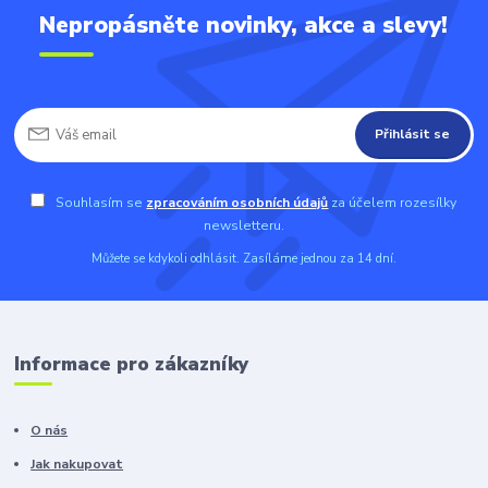
Nepropásněte novinky, akce a slevy!
Přihlásit se
Souhlasím se
zpracováním osobních údajů
za účelem rozesílky
newsletteru.
Můžete se kdykoli odhlásit. Zasíláme jednou za 14 dní.
Informace pro zákazníky
O nás
Jak nakupovat