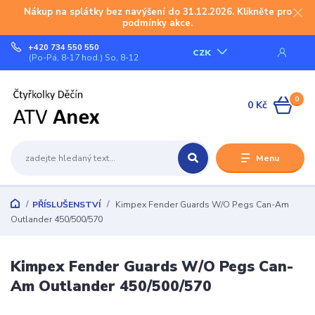
Nákup na splátky bez navýšení do 31.12.2026. Klikněte pro
podmínky akce.
+420 734 550 550
CZK
(Po-Pá, 8-17 hod.) So, 8-12
0
0 Kč
Menu
PŘÍSLUŠENSTVÍ
Kimpex Fender Guards W/O Pegs Can-Am
Outlander 450/500/570
Kimpex Fender Guards W/O Pegs Can-
Am Outlander 450/500/570