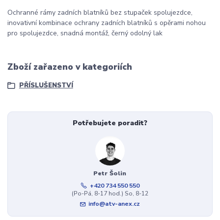
Ochranné rámy zadních blatníků bez stupaček spolujezdce,
inovativní kombinace ochrany zadních blatníků s opěrami nohou
pro spolujezdce, snadná montáž, černý odolný lak
Zboží zařazeno v kategoriích
PŘÍSLUŠENSTVÍ
Potřebujete poradit?
Petr Šolin
+420 734 550 550
(Po-Pá, 8-17 hod.) So, 8-12
info@atv-anex.cz