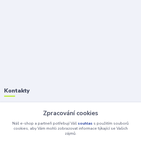
Kontakty
Petr Šolin
Zpracování cookies
+420 734 550 550
(Po-Pá, 8-17 hod.) So, 8-12
Náš e-shop a partneři potřebují Váš
souhlas
s použitím souborů
cookies, aby Vám mohli zobrazovat informace týkající se Vašich
zájmů.
info@atv-anex.cz