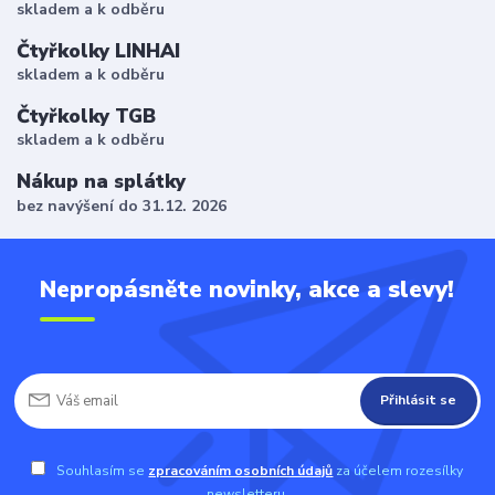
skladem a k odběru
Čtyřkolky LINHAI
skladem a k odběru
Čtyřkolky TGB
skladem a k odběru
Nákup na splátky
bez navýšení do 31.12. 2026
Nepropásněte novinky, akce a slevy!
Přihlásit se
Souhlasím se
zpracováním osobních údajů
za účelem rozesílky
newsletteru.