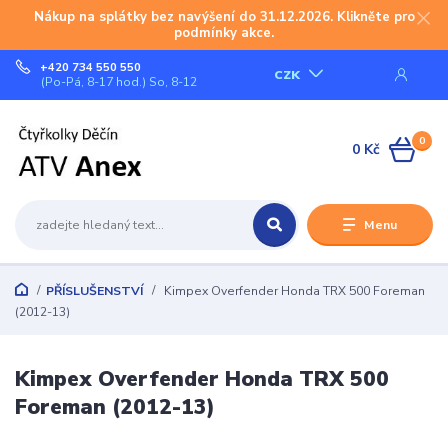
Nákup na splátky bez navýšení do 31.12.2026. Klikněte pro
podmínky akce.
+420 734 550 550
CZK
(Po-Pá, 8-17 hod.) So, 8-12
0
0 Kč
Menu
PŘÍSLUŠENSTVÍ
Kimpex Overfender Honda TRX 500 Foreman
(2012-13)
Kimpex Overfender Honda TRX 500
Foreman (2012-13)