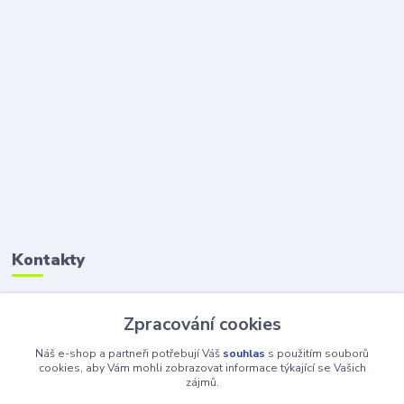
Kontakty
Petr Šolin
Zpracování cookies
+420 734 550 550
(Po-Pá, 8-17 hod.) So, 8-12
Náš e-shop a partneři potřebují Váš
souhlas
s použitím souborů
cookies, aby Vám mohli zobrazovat informace týkající se Vašich
zájmů.
info@atv-anex.cz