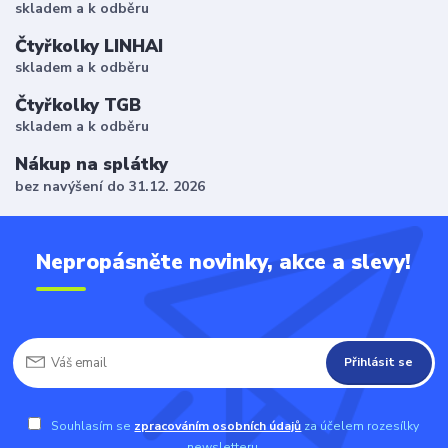
skladem a k odběru
Čtyřkolky LINHAI
skladem a k odběru
Čtyřkolky TGB
skladem a k odběru
Nákup na splátky
bez navýšení do 31.12. 2026
Nepropásněte novinky, akce a slevy!
Přihlásit se
Souhlasím se
zpracováním osobních údajů
za účelem rozesílky
newsletteru.