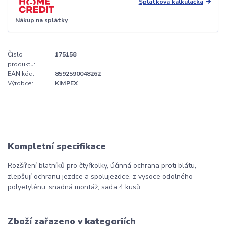
Splátková kalkulačka
Nákup na splátky
Číslo
175158
produktu:
EAN kód:
8592590048262
Výrobce:
KIMPEX
Kompletní specifikace
Rozšíření blatníků pro čtyřkolky, účinná ochrana proti blátu,
zlepšují ochranu jezdce a spolujezdce, z vysoce odolného
polyetylénu, snadná montáž, sada 4 kusů
Zboží zařazeno v kategoriích