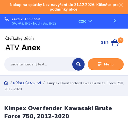
Nákup na splátky bez navýšení do 31.12.2026. Klikněte pro
podmínky akce.
+420 734 550 550
CZK
(Po-Pá, 8-17 hod.) So, 8-12
0
0 Kč
Menu
PŘÍSLUŠENSTVÍ
Kimpex Overfender Kawasaki Brute Force 750,
2012-2020
Kimpex Overfender Kawasaki Brute
Force 750, 2012-2020