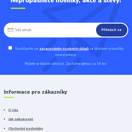
Nepropásněte novinky, akce a slevy!
Přihlásit se
Souhlasím se
zpracováním osobních údajů
za účelem rozesílky
newsletteru.
Můžete se kdykoli odhlásit. Zasíláme jednou za 14 dní.
Informace pro zákazníky
O nás
Jak nakupovat
Obchodní podmínky