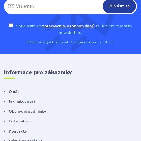
Přihlásit se
Souhlasím se
zpracováním osobních údajů
za účelem rozesílky
newsletteru.
Můžete se kdykoli odhlásit. Zasíláme jednou za 14 dní.
Informace pro zákazníky
O nás
Jak nakupovat
Obchodní podmínky
Fotogalerie
Kontakty