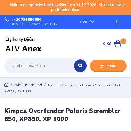
Nákup na splátky bez navýšení do 31.12.2026. Klikněte pro
podmínky akce.
+420 734 550 550
CZK
(Po-Pá, 8-17 hod.) So, 8-12
0
0 Kč
Menu
PŘÍSLUŠENSTVÍ
Kimpex Overfender Polaris Scrambler 850,
XP850, XP 1000
Kimpex Overfender Polaris Scrambler
850, XP850, XP 1000