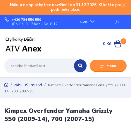
Nákup na splátky bez navýšení do 31.12.2026. Klikněte pro
podmínky akce.
+420 734 550 550
CZK
(Po-Pá, 8-17 hod.) So, 8-12
0
0 Kč
Menu
PŘÍSLUŠENSTVÍ
Kimpex Overfender Yamaha Grizzly 550 (2009-
14), 700 (2007-15)
Kimpex Overfender Yamaha Grizzly
550 (2009-14), 700 (2007-15)