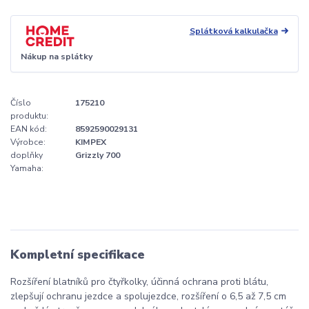
Splátková kalkulačka
Nákup na splátky
Číslo
175210
produktu:
EAN kód:
8592590029131
Výrobce:
KIMPEX
doplňky
Grizzly 700
Yamaha:
Kompletní specifikace
Rozšíření blatníků pro čtyřkolky, účinná ochrana proti blátu,
zlepšují ochranu jezdce a spolujezdce, rozšíření o 6,5 až 7,5 cm