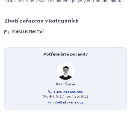
na každé straně, z vysoce odolného polyetylénu, snadná montáž
Zboží zařazeno v kategoriích
PŘÍSLUŠENSTVÍ
Potřebujete poradit?
Petr Šolin
+420 734 550 550
(Po-Pá, 8-17 hod.) So, 8-12
info@atv-anex.cz