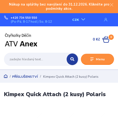
Nákup na splátky bez navýšení do 31.12.2026. Klikněte pro
podmínky akce.
+420 734 550 550
CZK
(Po-Pá, 8-17 hod.) So, 8-12
0
0 Kč
Menu
PŘÍSLUŠENSTVÍ
Kimpex Quick Attach (2 kusy) Polaris
Kimpex Quick Attach (2 kusy) Polaris