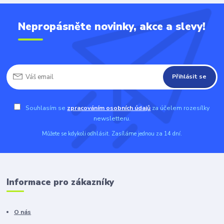
Nepropásněte novinky, akce a slevy!
Přihlásit se
Souhlasím se
zpracováním osobních údajů
za účelem rozesílky
newsletteru.
Můžete se kdykoli odhlásit. Zasíláme jednou za 14 dní.
Informace pro zákazníky
O nás