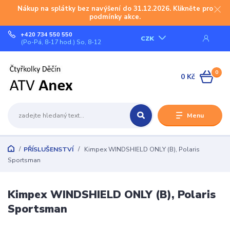
Nákup na splátky bez navýšení do 31.12.2026. Klikněte pro
podmínky akce.
+420 734 550 550
CZK
(Po-Pá, 8-17 hod.) So, 8-12
0
0 Kč
Menu
PŘÍSLUŠENSTVÍ
Kimpex WINDSHIELD ONLY (B), Polaris
Sportsman
Kimpex WINDSHIELD ONLY (B), Polaris
Sportsman