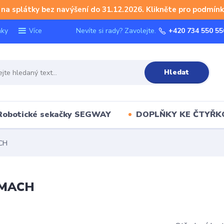
na splátky bez navýšení do 31.12.2026. Klikněte pro podmínk
nky
Nevíte si rady? Zavolejte.
+420 734 550 55
Více
Hledat
Robotické sekačky SEGWAY
DOPLŇKY KE ČTYŘ
ACH
a MACH