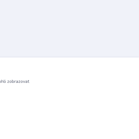
hli zobrazovat
Vytvořeno na
Eshop-rychle.cz