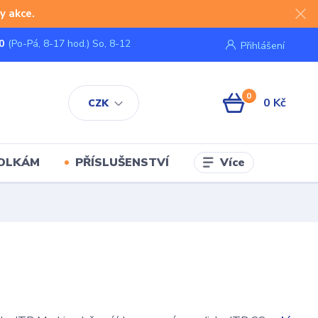
y akce.
0
(Po-Pá, 8-17 hod.) So, 8-12
Přihlášení
0
0 Kč
CZK
Více
KOLKÁM
PŘÍSLUŠENSTVÍ