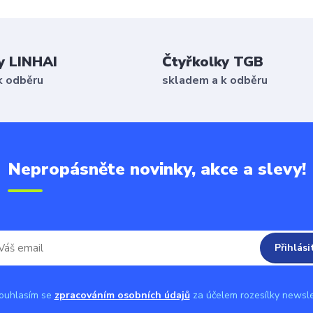
y LINHAI
Čtyřkolky TGB
k odběru
skladem a k odběru
Nepropásněte novinky, akce a slevy!
Přihlási
uhlasím se
zpracováním osobních údajů
za účelem rozesílky newsle