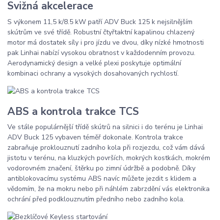
Svižná akcelerace
S výkonem 11,5 k/8.5 kW patří ADV Buck 125 k nejsilnějším
skútrům ve své třídě. Robustní čtyřtaktní kapalinou chlazený
motor má dostatek síly i pro jízdu ve dvou, díky nízké hmotnosti
pak Linhai nabízí vysokou obratnost v každodenním provozu.
Aerodynamický design a velké plexi poskytuje optimální
kombinaci ochrany a vysokých dosahovaných rychlostí.
ABS a kontrola trakce TCS
Ve stále populárnější třídě skútrů na silnici i do terénu je Linhai
ADV Buck 125 vybaven téměř dokonale. Kontrola trakce
zabraňuje proklouznutí zadního kola při rozjezdu, což vám dává
jistotu v terénu, na kluzkých površích, mokrých kostkách, mokrém
vodorovném značení, štěrku po zimní údržbě a podobně. Díky
antiblokovacímu systému ABS navíc můžete jezdit s klidem a
vědomím, že na mokru nebo při náhlém zabrzdění vás elektronika
ochrání před podklouznutím předního nebo zadního kola.