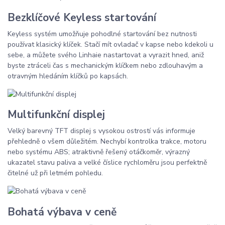
Bezklíčové Keyless startování
Keyless systém umožňuje pohodlné startování bez nutnosti
používat klasický klíček. Stačí mít ovladač v kapse nebo kdekoli u
sebe, a můžete svého Linhaie nastartovat a vyrazit hned, aniž
byste ztráceli čas s mechanickým klíčkem nebo zdlouhavým a
otravným hledáním klíčků po kapsách.
Multifunkční displej
Velký barevný TFT displej s vysokou ostrostí vás informuje
přehledně o všem důležitém. Nechybí kontrolka trakce, motoru
nebo systému ABS; atraktivně řešený otáčkoměr, výrazný
ukazatel stavu paliva a velké číslice rychloměru jsou perfektně
čitelné už při letmém pohledu.
Bohatá výbava v ceně