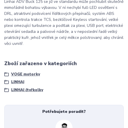
Linhai ADV Buck 125 se již ve standardu může pochlubit skutečně
mimořádně bohatou výbavou. V ní nechybí full-LED osvětlení s
DRL, atraktivní podsvícení řídítkových přepínačů, systém ABS
nebo kontrola trakce TCS, bezklíčové Keyless startování, velké
plexi omezující turbulence a podtlak za plexi, USB port, elektrické
otevírání sedadla a palivové nádrže, a v neposlední řadě velký
praktický kufr, jehož vnitřek je celý měkce polstrovaný, aby chránil
věci uvnitř.
Zboží zařazeno v kategoriích
VOGE motorky
LINHAI
LINHAI čtyřkolky
Potřebujete poradit?