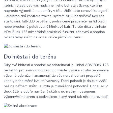
do práce, anebo i pro výlety do lehčího terénu. Kromě výborných
jízdních vlastností vás nadchne i jeho bohatá výbava, která je
naprosto výjimečná na poměry v této třídě i této cenové kategorii
- elektronická kontrola trakce, systém ABS, bezklíčové Keyless
startování, full-LED osvětlení, podsvícené přepínače na řídítkách
nebo prostorný polstrovaný hliníkový kufr. To vše dělá z Linhaie
ADV Buck 125 mimořádně praktický, funkční, zábavný a snadno
ovladatelný skútr, navíc za velice příznivou cenu.
Do města i do terénu
Díky své hbitosti a snadné ovladatelnosti je Linhai ADV Buck 125
perfektní pro svižnou dopravu po městě, vysoké zdvihy pérování a
výborné odpružení znamenají, že vás nerozhodí ani propadlé
kanály nebo méně kvalitní vozovky. Jízdní pohodlí je daleko vyšší
než na běžném skútru a jízda je mimořádně pohodlná. Linhai ADV
Buck 125 je dobře navržený skútr s úchvatným designem,
výkonným motorem a podvozkem, který hned tak něco nerozhodí.