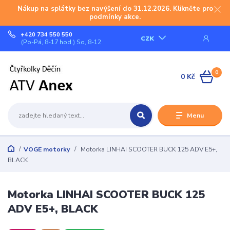
Nákup na splátky bez navýšení do 31.12.2026. Klikněte pro
podmínky akce.
+420 734 550 550
CZK
(Po-Pá, 8-17 hod.) So, 8-12
0
0 Kč
Menu
VOGE motorky
Motorka LINHAI SCOOTER BUCK 125 ADV E5+,
BLACK
Motorka LINHAI SCOOTER BUCK 125
ADV E5+, BLACK