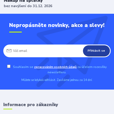
Nákup na splátky
bez navýšení do 31.12. 2026
Nepropásněte novinky, akce a slevy!
Přihlásit se
Souhlasím se
zpracováním osobních údajů
za účelem rozesílky
newsletteru.
Můžete se kdykoli odhlásit. Zasíláme jednou za 14 dní.
Informace pro zákazníky