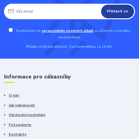
Přihlásit se
Souhlasím se
zpracováním osobních údajů
za účelem rozesílky
newsletteru.
Můžete se kdykoli odhlásit. Zasíláme jednou za 14 dní.
Informace pro zákazníky
O nás
Jak nakupovat
Obchodní podmínky
Fotogalerie
Kontakty