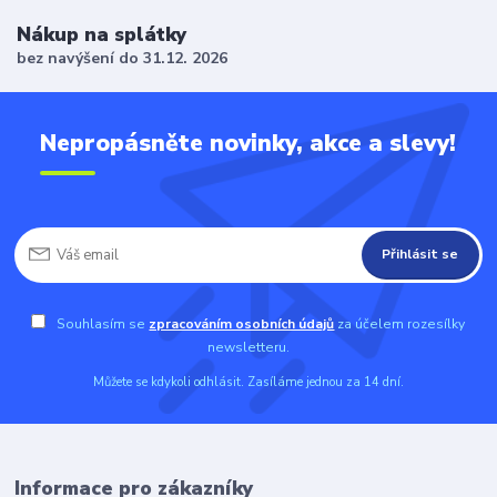
Nákup na splátky
bez navýšení do 31.12. 2026
Nepropásněte novinky, akce a slevy!
Přihlásit se
Souhlasím se
zpracováním osobních údajů
za účelem rozesílky
newsletteru.
Můžete se kdykoli odhlásit. Zasíláme jednou za 14 dní.
Informace pro zákazníky