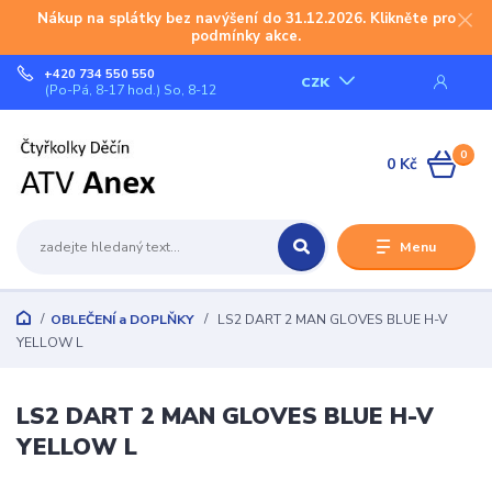
Nákup na splátky bez navýšení do 31.12.2026. Klikněte pro
podmínky akce.
+420 734 550 550
CZK
(Po-Pá, 8-17 hod.) So, 8-12
0
0 Kč
Menu
OBLEČENÍ a DOPLŇKY
LS2 DART 2 MAN GLOVES BLUE H-V
YELLOW L
LS2 DART 2 MAN GLOVES BLUE H-V
YELLOW L