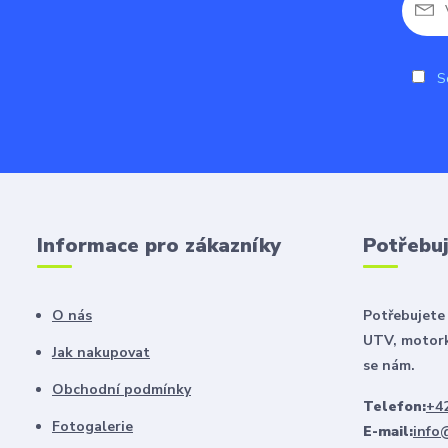
So
Informace pro zákazníky
Potřebuj
O nás
Potřebujete 
UTV, motork
Jak nakupovat
se nám.
Obchodní podmínky
Telefon:
+42
Fotogalerie
E-mail:
info