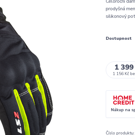
Celoroční dám
prodyšná memb
silikonový pot
Dostupnost
1 399
1 156 Kč
be
Nákup na s
Číslo produktu: