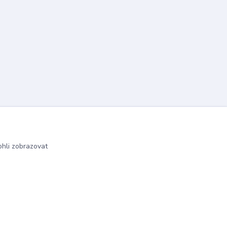
hli zobrazovat
Vytvořeno na
Eshop-rychle.cz