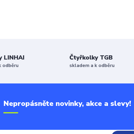
y LINHAI
Čtyřkolky TGB
k odběru
skladem a k odběru
Nepropásněte novinky, akce a slevy!