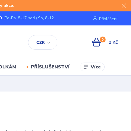
y akce.
0
(Po-Pá, 8-17 hod.) So, 8-12
Přihlášení
0
0 Kč
CZK
Více
KOLKÁM
PŘÍSLUŠENSTVÍ