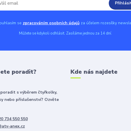
Přihlási
uhlasím se
zpracováním osobních údajů
za účelem rozesílky newsle
Můžete se kdykoli odhlásit. Zasíláme jednou za 14 dní.
ete poradit?
Kde nás najdete
poradit s výběrem čtyřkolky,
y nebo příslušenství? Ozvěte
0 734 550 550
@atv-anex.cz