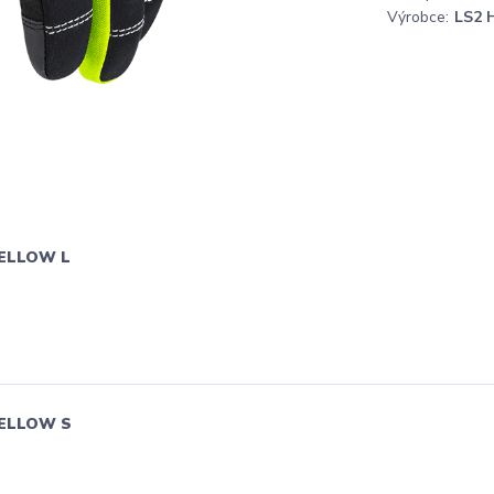
Výrobce:
LS2 
YELLOW L
YELLOW S