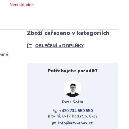
Není skladem
Zboží zařazeno v kategoriích
OBLEČENÍ a DOPLŇKY
vané
Potřebujete poradit?
Petr Šolin
+420 734 550 550
(Po-Pá, 8-17 hod.) So, 8-12
info@atv-anex.cz