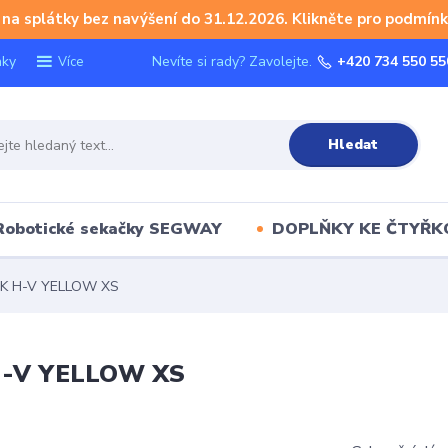
na splátky bez navýšení do 31.12.2026. Klikněte pro podmínk
nky
Nevíte si rady? Zavolejte.
+420 734 550 55
Více
Hledat
Robotické sekačky SEGWAY
DOPLŇKY KE ČTYŘ
CK H-V YELLOW XS
H-V YELLOW XS