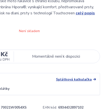
ské moto rukavice s chrániči kloubů, nepromokavá
rána Hipora®, vynikající komfort, předtvarované prsty,
isk na dlani, prsty s technologií Touchscreen
celý popis
Není skladem
 Kč
Momentálně není k dispozici
z DPH
Splátková kalkulačka
plátky
70021W0054XS
EAN kód:
6934432897102