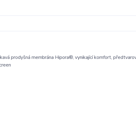
okavá prodyšná membrána Hipora®, vynikající komfort, předtvaro
screen