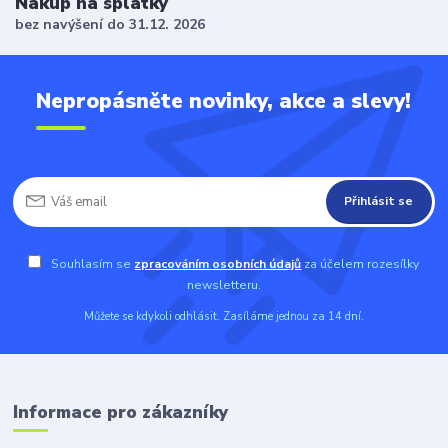
Nákup na splátky
bez navýšení do 31.12. 2026
Nepropásněte novinky, akce a slevy!
Přihlásit se
Souhlasím se
zpracováním osobních údajů
za účelem rozesílky
newsletteru.
Můžete se kdykoli odhlásit. Zasíláme jednou za 14 dní.
Informace pro zákazníky