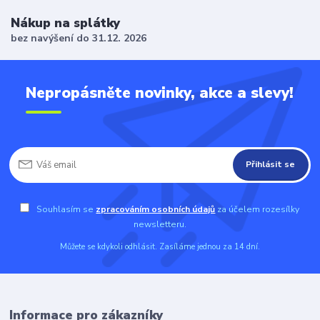
Nákup na splátky
bez navýšení do 31.12. 2026
Nepropásněte novinky, akce a slevy!
Přihlásit se
Souhlasím se
zpracováním osobních údajů
za účelem rozesílky
newsletteru.
Můžete se kdykoli odhlásit. Zasíláme jednou za 14 dní.
Informace pro zákazníky