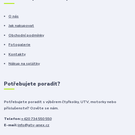
O nás
Jak nakupovat
Obchodní podmínky
Fotogalerie
Kontakty
Nákup na splátky
Potřebujete poradit?
Potřebujete poradit s výběrem čtyřkolky, UTV, motorky nebo
příslušenství? Ozvěte se nám.
Telefon:
+420 734 550 550
E-mail:
info@atv-anex.cz