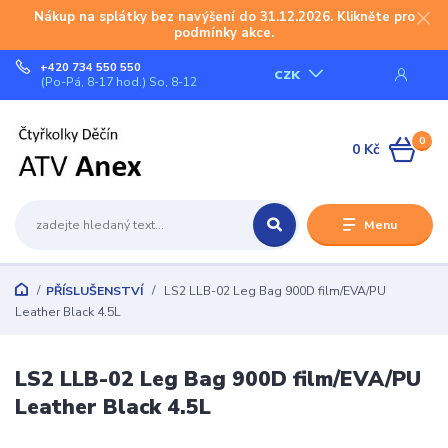
Nákup na splátky bez navýšení do 31.12.2026. Klikněte pro
podmínky akce.
+420 734 550 550
CZK
(Po-Pá, 8-17 hod.) So, 8-12
0
0 Kč
Menu
PŘÍSLUŠENSTVÍ
LS2 LLB-02 Leg Bag 900D film/EVA/PU
Leather Black 4.5L
LS2 LLB-02 Leg Bag 900D film/EVA/PU
Leather Black 4.5L