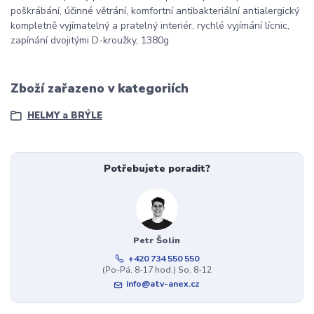
poškrábání, účinné větrání, komfortní antibakteriální antialergický
kompletně vyjímatelný a pratelný interiér, rychlé vyjímání lícnic,
zapínání dvojitými D-kroužky, 1380g
Zboží zařazeno v kategoriích
HELMY a BRÝLE
Potřebujete poradit?
Petr Šolin
+420 734 550 550
(Po-Pá, 8-17 hod.) So, 8-12
info@atv-anex.cz