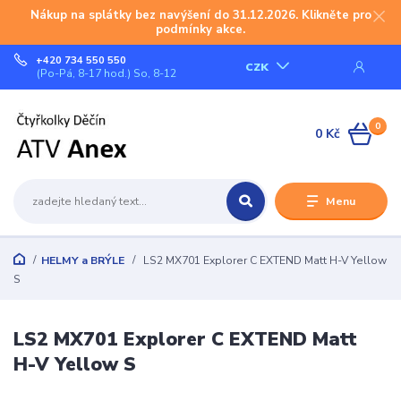
Nákup na splátky bez navýšení do 31.12.2026. Klikněte pro
podmínky akce.
+420 734 550 550
CZK
(Po-Pá, 8-17 hod.) So, 8-12
0
0 Kč
Menu
HELMY a BRÝLE
LS2 MX701 Explorer C EXTEND Matt H-V Yellow
S
LS2 MX701 Explorer C EXTEND Matt
H-V Yellow S