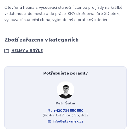
Otevřená helma s vysouvací sluneční clonou pro jízdy na krátké
vzdálenosti, do města a do práce, KPA skořepina, čiré 3D plexi,
vysouvací sluneční clona, vyjímatelný a pratelný interiér
Zboží zařazeno v kategoriích
HELMY a BRÝLE
Potřebujete poradit?
Petr Šolin
+420 734 550 550
(Po-Pá, 8-17 hod.) So, 8-12
info@atv-anex.cz