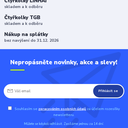
Čtyřkolky LINHAI
skladem a k odběru
Čtyřkolky TGB
skladem a k odběru
Nákup na splátky
bez navýšení do 31.12. 2026
Nepropásněte novinky, akce a slevy!
Přihlásit se
Souhlasím se
zpracováním osobních údajů
za účelem rozesílky
newsletteru.
Můžete se kdykoli odhlásit. Zasíláme jednou za 14 dní.