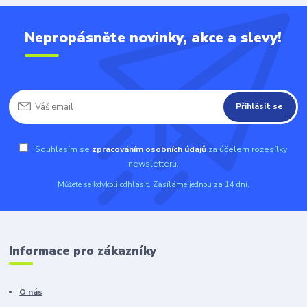
Nepropásněte novinky, akce a slevy!
Přihlásit se
Souhlasím se
zpracováním osobních údajů
za účelem rozesílky
newsletteru.
Můžete se kdykoli odhlásit. Zasíláme jednou za 14 dní.
Informace pro zákazníky
O nás