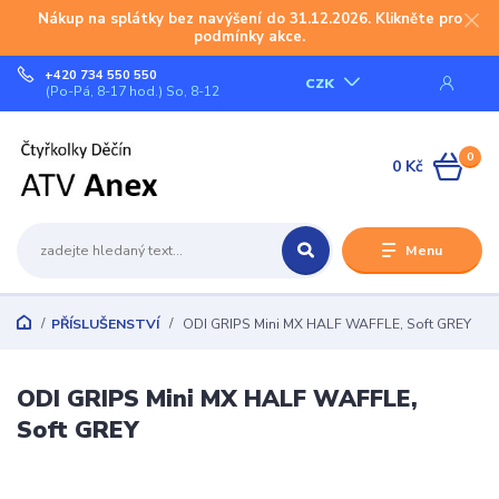
Nákup na splátky bez navýšení do 31.12.2026. Klikněte pro
podmínky akce.
+420 734 550 550
CZK
(Po-Pá, 8-17 hod.) So, 8-12
0
0 Kč
Menu
PŘÍSLUŠENSTVÍ
ODI GRIPS Mini MX HALF WAFFLE, Soft GREY
ODI GRIPS Mini MX HALF WAFFLE,
Soft GREY