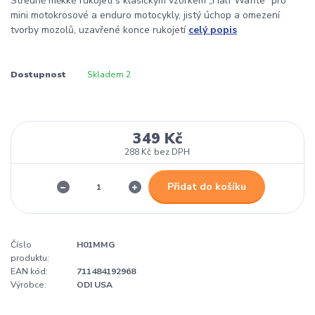
Středně měkké rukojeti s klasickým vzorkem „Half Waffle“ pro
mini motokrosové a enduro motocykly, jistý úchop a omezení
tvorby mozolů, uzavřené konce rukojetí
celý popis
Dostupnost
Skladem 2
349 Kč
288 Kč
bez DPH
Přidat do košíku
Číslo
H01MMG
produktu:
EAN kód:
711484192968
Výrobce:
ODI USA