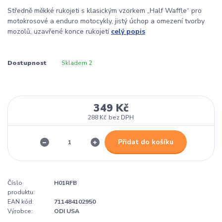
Středně měkké rukojeti s klasickým vzorkem „Half Waffle“ pro
motokrosové a enduro motocykly, jistý úchop a omezení tvorby
mozolů, uzavřené konce rukojetí
celý popis
Dostupnost
Skladem 2
349 Kč
288 Kč
bez DPH
Přidat do košíku
Číslo
H01RFB
produktu:
EAN kód:
711484102950
Výrobce:
ODI USA