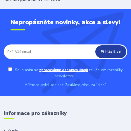
Nepropásněte novinky, akce a slevy!
Přihlásit se
Souhlasím se
zpracováním osobních údajů
za účelem rozesílky
newsletteru.
Můžete se kdykoli odhlásit. Zasíláme jednou za 14 dní.
Informace pro zákazníky
O nás