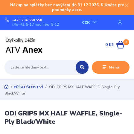
Nákup na splátky bez navýšení do 31.12.2026. Klikněte pro
podmínky akce.
+420 734 550 550
CZK
(Po-Pá, 8-17 hod.) So, 8-12
0
0 Kč
Menu
PŘÍSLUŠENSTVÍ
ODI GRIPS MX HALF WAFFLE, Single-Ply
Black/White
ODI GRIPS MX HALF WAFFLE, Single-
Ply Black/White