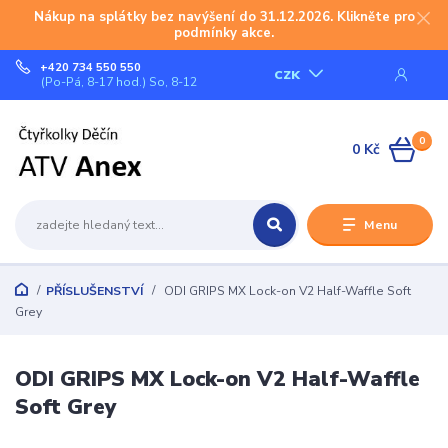
Nákup na splátky bez navýšení do 31.12.2026. Klikněte pro
podmínky akce.
+420 734 550 550
CZK
(Po-Pá, 8-17 hod.) So, 8-12
0
0 Kč
Menu
PŘÍSLUŠENSTVÍ
ODI GRIPS MX Lock-on V2 Half-Waffle Soft
Grey
ODI GRIPS MX Lock-on V2 Half-Waffle
Soft Grey