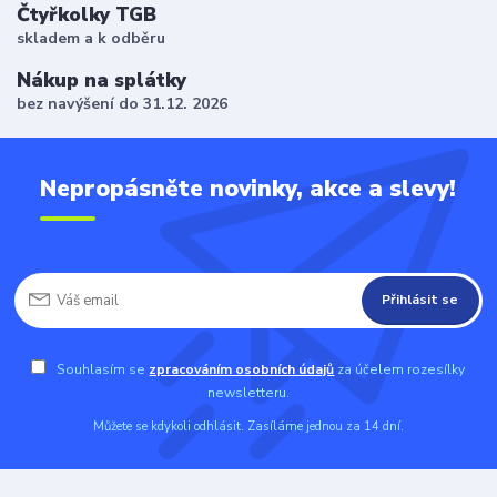
Čtyřkolky TGB
skladem a k odběru
Nákup na splátky
bez navýšení do 31.12. 2026
Nepropásněte novinky, akce a slevy!
Přihlásit se
Souhlasím se
zpracováním osobních údajů
za účelem rozesílky
newsletteru.
Můžete se kdykoli odhlásit. Zasíláme jednou za 14 dní.