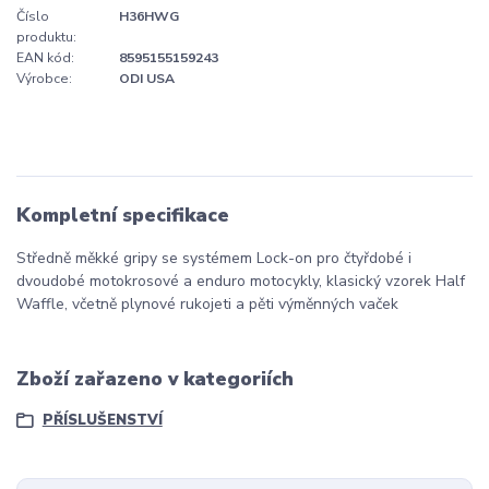
Číslo
H36HWG
produktu:
EAN kód:
8595155159243
Výrobce:
ODI USA
Kompletní specifikace
Středně měkké gripy se systémem Lock-on pro čtyřdobé i
dvoudobé motokrosové a enduro motocykly, klasický vzorek Half
Waffle, včetně plynové rukojeti a pěti výměnných vaček
Zboží zařazeno v kategoriích
PŘÍSLUŠENSTVÍ