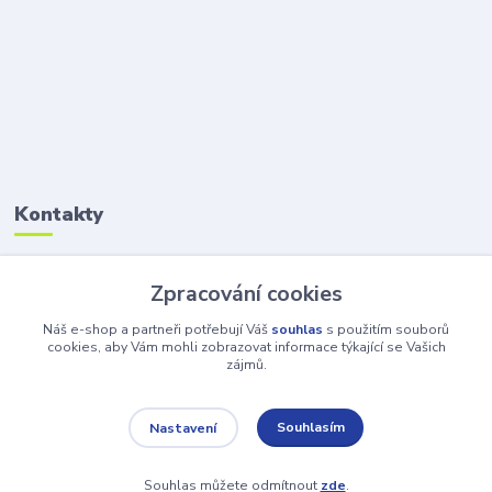
Kontakty
Petr Šolin
Zpracování cookies
+420 734 550 550
(Po-Pá, 8-17 hod.) So, 8-12
Náš e-shop a partneři potřebují Váš
souhlas
s použitím souborů
cookies, aby Vám mohli zobrazovat informace týkající se Vašich
zájmů.
info@atv-anex.cz
Souhlasím
Nastavení
Souhlas můžete odmítnout
zde
.
Vytvořeno na
Eshop-rychle.cz