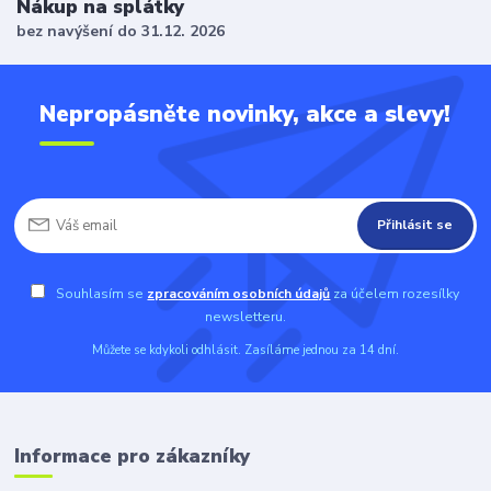
Nákup na splátky
bez navýšení do 31.12. 2026
Nepropásněte novinky, akce a slevy!
Přihlásit se
Souhlasím se
zpracováním osobních údajů
za účelem rozesílky
newsletteru.
Můžete se kdykoli odhlásit. Zasíláme jednou za 14 dní.
Informace pro zákazníky