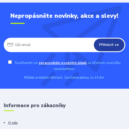
Nepropásněte novinky, akce a slevy!
Přihlásit se
Souhlasím se
zpracováním osobních údajů
za účelem rozesílky
newsletteru.
Můžete se kdykoli odhlásit. Zasíláme jednou za 14 dní.
Informace pro zákazníky
O nás