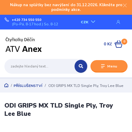
Nákup na splátky bez navýšení do 31.12.2026. Klikněte pro
podmínky akce.
+420 734 550 550
CZK
(Po-Pá, 8-17 hod.) So, 8-12
0
0 Kč
Menu
PŘÍSLUŠENSTVÍ
ODI GRIPS MX TLD Single Ply, Troy Lee Blue
ODI GRIPS MX TLD Single Ply, Troy
Lee Blue