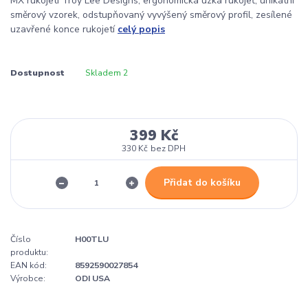
MX rukojeti Troy Lee Designs, ergonomická úzká rukojeť, unikátní
směrový vzorek, odstupňovaný vyvýšený směrový profil, zesílené
uzavřené konce rukojetí
celý popis
Dostupnost
Skladem 2
399 Kč
330 Kč
bez DPH
Přidat do košíku
Číslo
H00TLU
produktu:
EAN kód:
8592590027854
Výrobce:
ODI USA