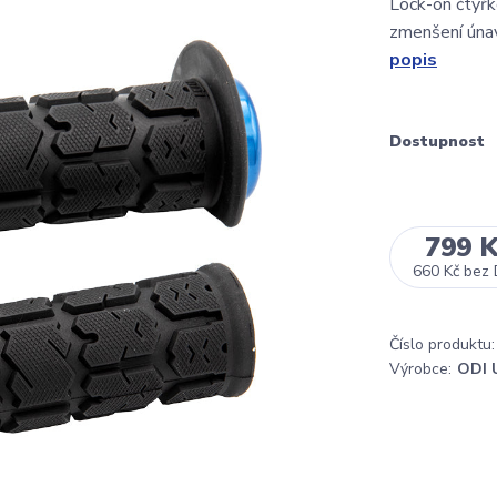
Lock-on čtyřk
zmenšení únav
popis
Dostupnost
799 
660 Kč
bez
Číslo produktu:
Výrobce:
ODI 