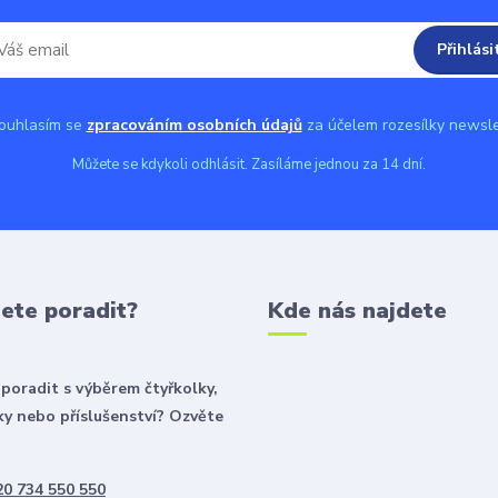
Přihlási
uhlasím se
zpracováním osobních údajů
za účelem rozesílky newsle
Můžete se kdykoli odhlásit. Zasíláme jednou za 14 dní.
ete poradit?
Kde nás najdete
poradit s výběrem čtyřkolky,
y nebo příslušenství? Ozvěte
0 734 550 550