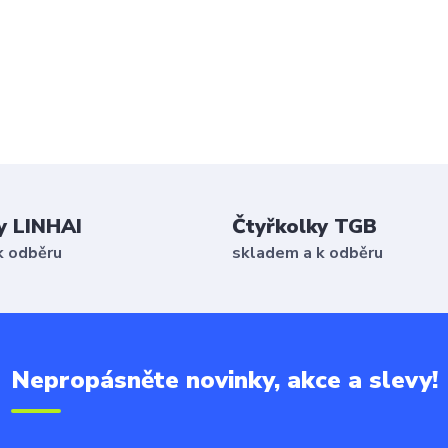
y LINHAI
Čtyřkolky TGB
k odběru
skladem a k odběru
Nepropásněte novinky, akce a slevy!