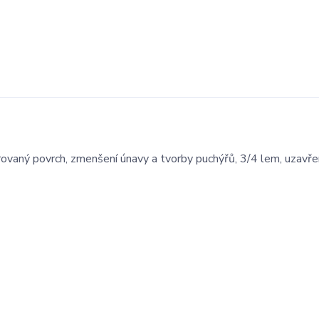
ovaný povrch, zmenšení únavy a tvorby puchýřů, 3/4 lem, uzavř