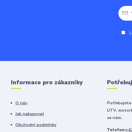
So
Informace pro zákazníky
Potřebuj
O nás
Potřebujete 
UTV, motork
Jak nakupovat
se nám.
Obchodní podmínky
Telefon:
+42