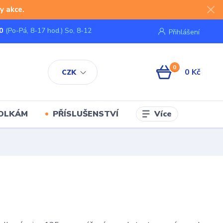
y akce.
0
(Po-Pá, 8-17 hod.) So, 8-12
Přihlášení
0
0 Kč
CZK
Více
KOLKÁM
PŘÍSLUŠENSTVÍ