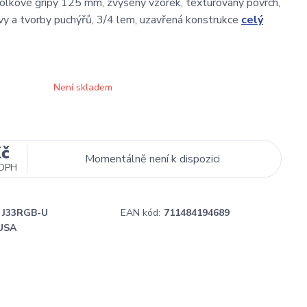
olkové gripy 125 mm, zvýšený vzorek, texturovaný povrch,
y a tvorby puchýřů, 3/4 lem, uzavřená konstrukce
celý
Není skladem
Kč
Momentálně není k dispozici
 DPH
J33RGB-U
EAN kód:
711484194689
USA