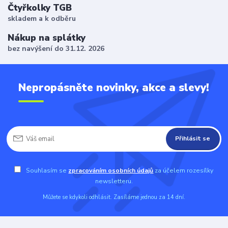
Čtyřkolky TGB
skladem a k odběru
Nákup na splátky
bez navýšení do 31.12. 2026
Nepropásněte novinky, akce a slevy!
Přihlásit se
Souhlasím se
zpracováním osobních údajů
za účelem rozesílky
newsletteru.
Můžete se kdykoli odhlásit. Zasíláme jednou za 14 dní.