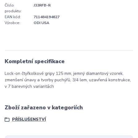
Číslo
J33RFB-R
produktu:
EAN kód:
711484194627
Výrobce:
ODI USA
Kompletní specifikace
Lock-on čtyřkolkové gripy 125 mm, jemný diamantový vzorek,
zmenšení únavy a tvorby puchýřů, 3/4 lem, uzavřená konstrukce,
v 7 barevných variantách
Zboží zařazeno v kategoriích
PŘÍSLUŠENSTVÍ