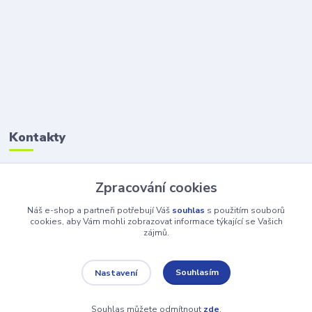
Kontakty
Petr Šolin
Zpracování cookies
+420 734 550 550
(Po-Pá, 8-17 hod.) So, 8-12
Náš e-shop a partneři potřebují Váš
souhlas
s použitím souborů
cookies, aby Vám mohli zobrazovat informace týkající se Vašich
zájmů.
info@atv-anex.cz
Souhlasím
Nastavení
Souhlas můžete odmítnout
zde
.