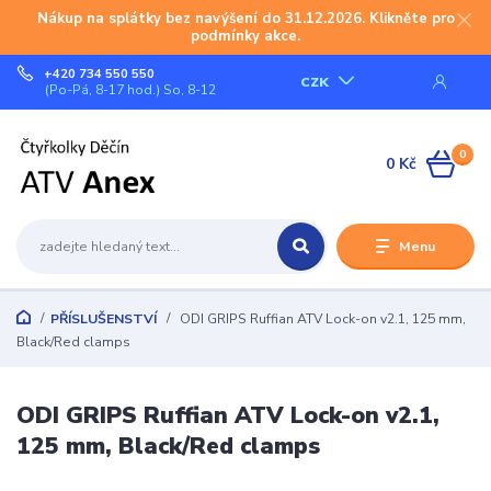
Nákup na splátky bez navýšení do 31.12.2026. Klikněte pro
podmínky akce.
+420 734 550 550
CZK
(Po-Pá, 8-17 hod.) So, 8-12
0
0 Kč
Menu
PŘÍSLUŠENSTVÍ
ODI GRIPS Ruffian ATV Lock-on v2.1, 125 mm,
Black/Red clamps
ODI GRIPS Ruffian ATV Lock-on v2.1,
125 mm, Black/Red clamps