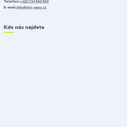
Telefon:
+420 734 550 550
E-mail:
info@atv-anex.cz
Kde nás najdete