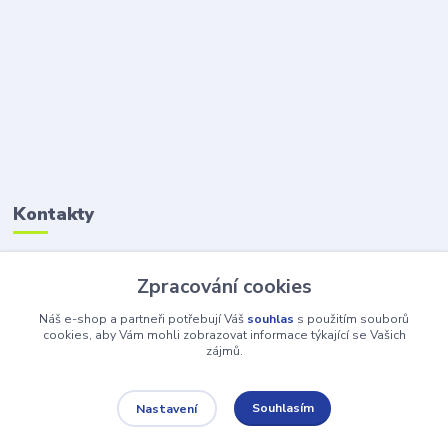
Kontakty
Petr Šolin
Zpracování cookies
+420 734 550 550
(Po-Pá, 8-17 hod.) So, 8-12
Náš e-shop a partneři potřebují Váš
souhlas
s použitím souborů
cookies, aby Vám mohli zobrazovat informace týkající se Vašich
zájmů.
info@atv-anex.cz
Souhlasím
Nastavení