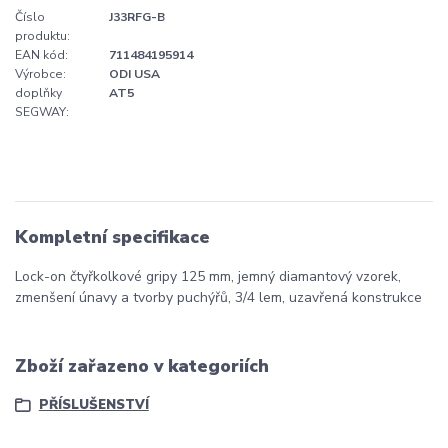
Číslo
J33RFG-B
produktu:
EAN kód:
711484195914
Výrobce:
ODI USA
doplňky
AT5
SEGWAY:
Kompletní specifikace
Lock-on čtyřkolkové gripy 125 mm, jemný diamantový vzorek,
zmenšení únavy a tvorby puchýřů, 3/4 lem, uzavřená konstrukce
Zboží zařazeno v kategoriích
PŘÍSLUŠENSTVÍ