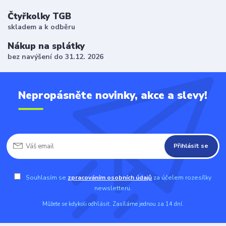
Čtyřkolky TGB
skladem a k odběru
Nákup na splátky
bez navýšení do 31.12. 2026
Nepropásněte novinky, akce a slevy!
Přihlásit se
Souhlasím se
zpracováním osobních údajů
za účelem rozesílky
newsletteru.
Můžete se kdykoli odhlásit. Zasíláme jednou za 14 dní.