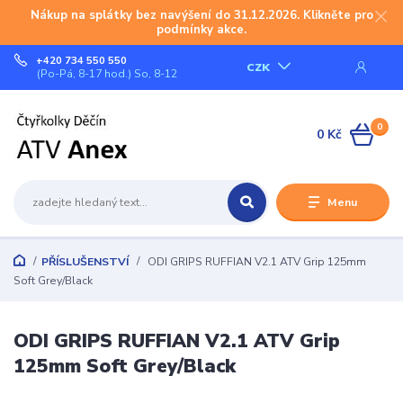
Nákup na splátky bez navýšení do 31.12.2026. Klikněte pro
podmínky akce.
+420 734 550 550
CZK
(Po-Pá, 8-17 hod.) So, 8-12
0
0 Kč
Menu
PŘÍSLUŠENSTVÍ
ODI GRIPS RUFFIAN V2.1 ATV Grip 125mm
Soft Grey/Black
ODI GRIPS RUFFIAN V2.1 ATV Grip
125mm Soft Grey/Black