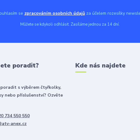
uhlasím se
zpracováním osobních údajů
za účelem rozesílky newsle
Můžete se kdykoli odhlásit. Zasíláme jednou za 14 dní.
ete poradit?
Kde nás najdete
poradit s výběrem čtyřkolky,
y nebo příslušenství? Ozvěte
0 734 550 550
@atv-anex.cz