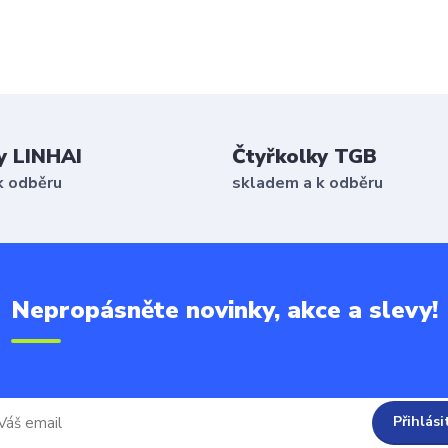
y LINHAI
Čtyřkolky TGB
k odběru
skladem a k odběru
Nepropásněte novinky, akce a slevy!
Přihlási