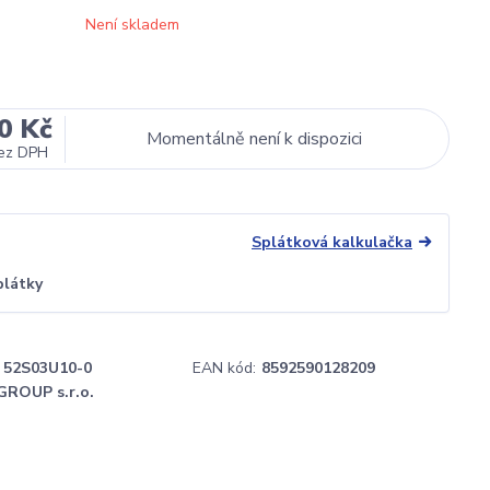
Není skladem
0 Kč
Momentálně není k dispozici
ez DPH
Splátková kalkulačka
plátky
52S03U10-0
EAN kód:
8592590128209
GROUP s.r.o.