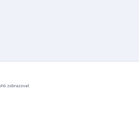
hli zobrazovat
Vytvořeno na
Eshop-rychle.cz