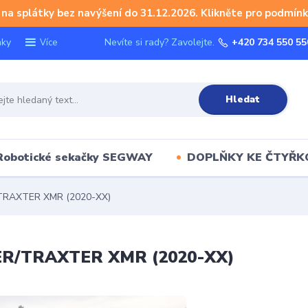
na splátky bez navýšení do 31.12.2026. Klikněte pro podmínk
nky
Nevíte si rady? Zavolejte.
+420 734 550 55
Více
Hledat
Robotické sekačky SEGWAY
DOPLŇKY KE ČTYŘ
TRAXTER XMR (2020-XX)
ER/TRAXTER XMR (2020-XX)