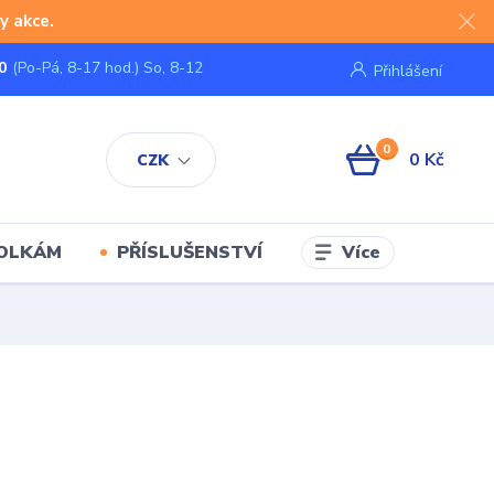
y akce.
0
(Po-Pá, 8-17 hod.) So, 8-12
Přihlášení
0
0 Kč
CZK
Více
KOLKÁM
PŘÍSLUŠENSTVÍ