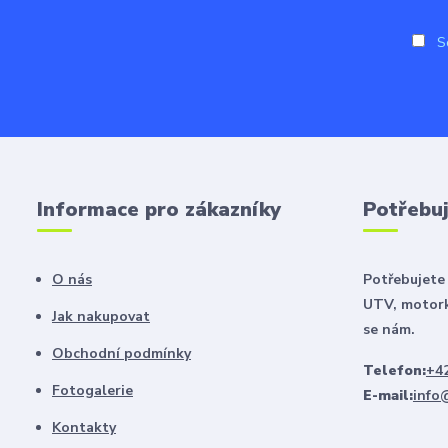
So
Informace pro zákazníky
Potřebuj
O nás
Potřebujete 
UTV, motork
Jak nakupovat
se nám.
Obchodní podmínky
Telefon:
+42
Fotogalerie
E-mail:
info
Kontakty