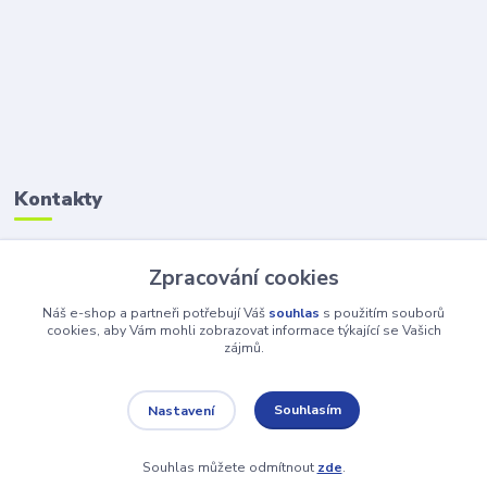
Kontakty
Petr Šolin
Zpracování cookies
+420 734 550 550
(Po-Pá, 8-17 hod.) So, 8-12
Náš e-shop a partneři potřebují Váš
souhlas
s použitím souborů
cookies, aby Vám mohli zobrazovat informace týkající se Vašich
zájmů.
info@atv-anex.cz
Souhlasím
Nastavení
Souhlas můžete odmítnout
zde
.
Vytvořeno na
Eshop-rychle.cz