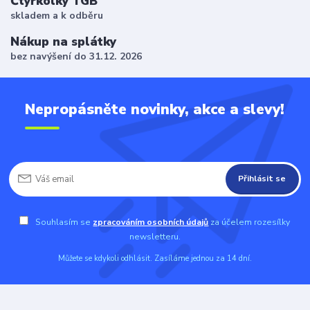
Čtyřkolky TGB
skladem a k odběru
Nákup na splátky
bez navýšení do 31.12. 2026
Nepropásněte novinky, akce a slevy!
Přihlásit se
Souhlasím se
zpracováním osobních údajů
za účelem rozesílky
newsletteru.
Můžete se kdykoli odhlásit. Zasíláme jednou za 14 dní.