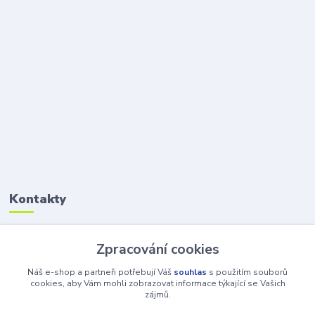
Kontakty
Petr Šolin
Zpracování cookies
+420 734 550 550
(Po-Pá, 8-17 hod.) So, 8-12
Náš e-shop a partneři potřebují Váš
souhlas
s použitím souborů
cookies, aby Vám mohli zobrazovat informace týkající se Vašich
zájmů.
info@atv-anex.cz