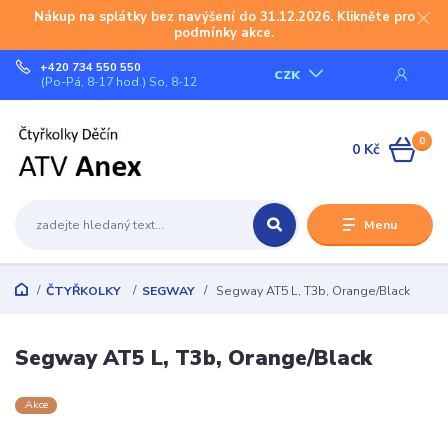
Nákup na splátky bez navýšení do 31.12.2026. Klikněte pro
podmínky akce.
+420 734 550 550
CZK
(Po-Pá, 8-17 hod.) So, 8-12
0
0 Kč
Menu
ČTYŘKOLKY
SEGWAY
Segway AT5 L, T3b, Orange/Black
Segway AT5 L, T3b, Orange/Black
Akce