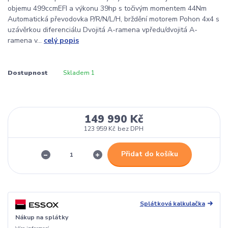
objemu 499ccmEFI a výkonu 39hp s točivým momentem 44Nm
Automatická převodovka P/R/N/L/H, brždění motorem Pohon 4x4 s
uzávěrkou diferenciálu Dvojitá A-ramena vpředu/dvojitá A-
ramena v...
celý popis
Dostupnost
Skladem 1
149 990 Kč
123 959 Kč
bez DPH
Přidat do košíku
Splátková kalkulačka
Nákup na splátky