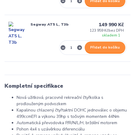
Přidat do košíku
149 990 Kč
Segway AT5 L, T3b
123 959 Kč
bez DPH
skladem 1
Přidat do košíku
Kompletní specifikace
Nová užitková, pracovně rekreační čtyřkolka s
prodlouženým podvozkem
Kapalinou chlazený čtyřtaktní DOHC jednoválec o objemu
499ccmEFI a výkonu 39hp s točivým momentem 44Nm
Automatická převodovka P/R/N/L/H, brždění motorem
Pohon 4x4 s uzávěrkou diferenciálu