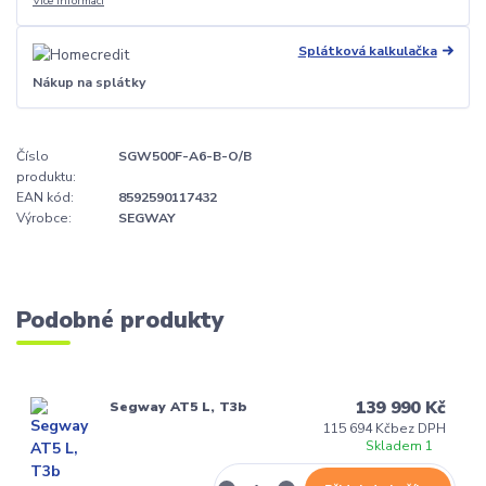
Více informací
Splátková kalkulačka
Nákup na splátky
Číslo
SGW500F-A6-B-O/B
produktu:
EAN kód:
8592590117432
Výrobce:
SEGWAY
Podobné produkty
139 990 Kč
Segway AT5 L, T3b
115 694 Kč
bez DPH
Skladem 1