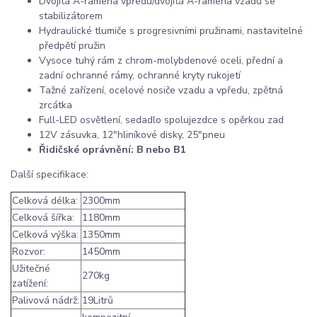
Dvojitá A-ramena vpředu/dvojitá A-ramena vzadu se
stabilizátorem
Hydraulické tlumiče s progresivními pružinami, nastavitelné
předpětí pružin
Vysoce tuhý rám z chrom-molybdenové oceli, přední a
zadní ochranné rámy, ochranné kryty rukojetí
Tažné zařízení, ocelové nosiče vzadu a vpředu, zpětná
zrcátka
Full-LED osvětlení, sedadlo spolujezdce s opěrkou zad
12V zásuvka, 12"hliníkové disky, 25"pneu
Řidičské oprávnění: B nebo B1
Další specifikace:
Celková délka:
2300mm
Celková šířka:
1180mm
Celková výška:
1350mm
Rozvor:
1450mm
Užitečné
270kg
zatížení:
Palivová nádrž:
19Litrů