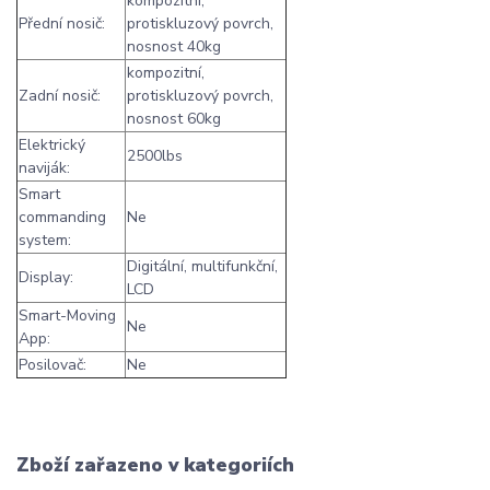
kompozitní,
Přední nosič:
protiskluzový povrch,
nosnost 40kg
kompozitní,
Zadní nosič:
protiskluzový povrch,
nosnost 60kg
Elektrický
2500lbs
naviják:
Smart
commanding
Ne
system:
Digitální, multifunkční,
Display:
LCD
Smart-Moving
Ne
App:
Posilovač:
Ne
Zboží zařazeno v kategoriích