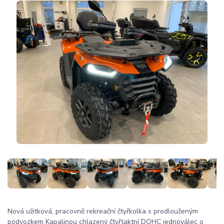
Nová užitková, pracovně rekreační čtyřkolka s prodlouženým
podvozkem Kapalinou chlazený čtyřtaktní DOHC jednoválec o