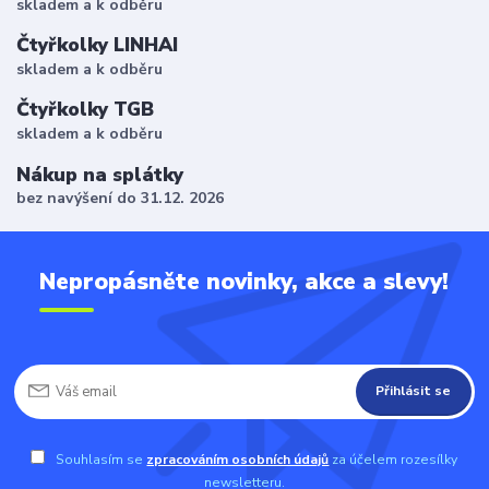
skladem a k odběru
Čtyřkolky LINHAI
skladem a k odběru
Čtyřkolky TGB
skladem a k odběru
Nákup na splátky
bez navýšení do 31.12. 2026
Nepropásněte novinky, akce a slevy!
Přihlásit se
Souhlasím se
zpracováním osobních údajů
za účelem rozesílky
newsletteru.